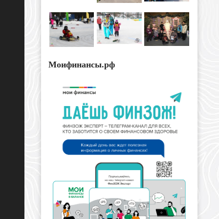
Моифинансы.рф