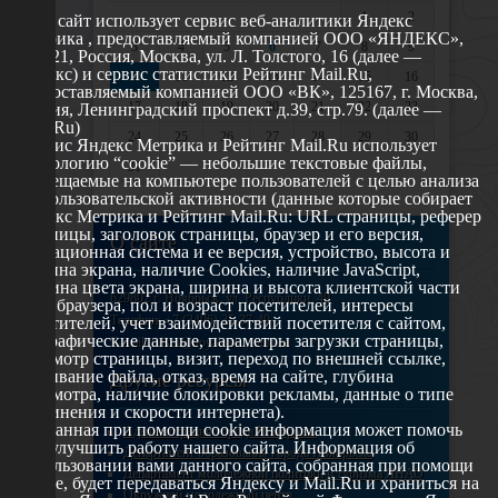
1
2
Этот сайт использует сервис веб-аналитики Яндекс
Метрика , предоставляемый компанией ООО «ЯНДЕКС»,
3
4
5
6
7
8
9
119021, Россия, Москва, ул. Л. Толстого, 16 (далее —
Яндекс) и сервис статистики Рейтинг Mail.Ru,
10
11
12
13
14
15
16
предоставляемый компанией ООО «ВК», 125167, г. Москва,
17
18
19
20
21
22
23
Россия, Ленинградский проспект д.39, стр.79. (далее —
Mail.Ru)
24
25
26
27
28
29
30
Сервис Яндекс Метрика и Рейтинг Mail.Ru использует
технологию “cookie” — небольшие текстовые файлы,
31
размещаемые на компьютере пользователей с целью анализа
их пользовательской активности (данные которые собирает
Яндекс Метрика и Рейтинг Mail.Ru: URL страницы, реферер
страницы, заголовок страницы, браузер и его версия,
О сайте
операционная система и ее версия, устройство, высота и
ширина экрана, наличие Cookies, наличие JavaScript,
глубина цвета экрана, ширина и высота клиентской части
629802 г. Ноябрьск, ул. Республики, 49
окна браузера, пол и возраст посетителей, интересы
Телефон: +7 (3496) 35-37-49
посетителей, учет взаимодействий посетителя с сайтом,
географические данные, параметры загрузки страницы,
E-mail: udsm@noyabrsk.yanao.ru
просмотр страницы, визит, переход по внешней ссылке,
cкачивание файла, отказ, время на сайте, глубина
Другие ресурсы
просмотра, наличие блокировки рекламы, данные о типе
соединения и скорости интернета).
Собранная при помощи cookie информация может помочь
Администрация города Ноябрьска
нам улучшить работу нашего сайта. Информация об
Департамент образования города Ноябрьска
использовании вами данного сайта, собранная при помощи
Департамент молодежной политики и туризма ЯНАО
cookie, будет передаваться Яндексу и Mail.Ru и храниться на
Окружной молодежный центр