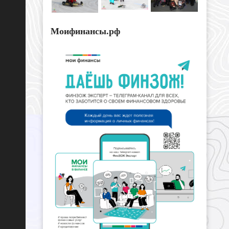
Моифинансы.рф