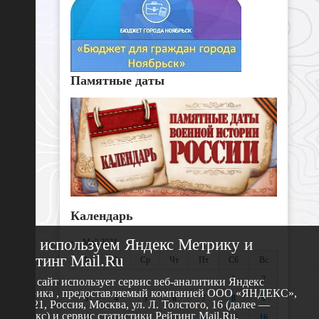
Памятные даты
Календарь
Мы используем Яндекс Метрику и
«
Май 2021
»
Рейтинг Mail.Ru
Пн
Вт
Ср
Чт
Пт
Сб
Вс
1
2
Этот сайт использует сервис веб-аналитики Яндекс
Метрика , предоставляемый компанией ООО «ЯНДЕКС»,
3
4
5
6
7
8
9
119021, Россия, Москва, ул. Л. Толстого, 16 (далее —
Яндекс) и сервис статистики Рейтинг Mail.Ru,
10
11
12
13
14
15
16