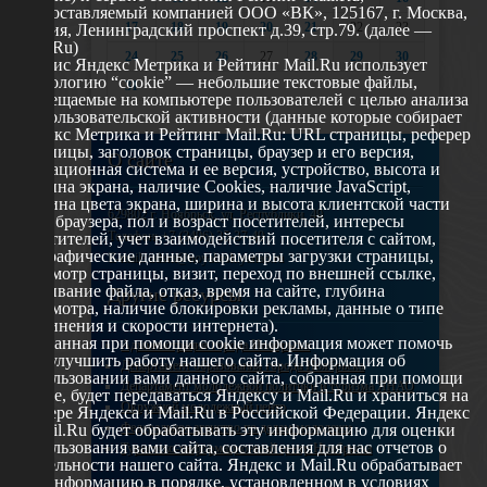
предоставляемый компанией ООО «ВК», 125167, г. Москва,
17
18
19
20
21
22
23
Россия, Ленинградский проспект д.39, стр.79. (далее —
Mail.Ru)
24
25
26
27
28
29
30
Сервис Яндекс Метрика и Рейтинг Mail.Ru использует
технологию “cookie” — небольшие текстовые файлы,
31
размещаемые на компьютере пользователей с целью анализа
их пользовательской активности (данные которые собирает
Яндекс Метрика и Рейтинг Mail.Ru: URL страницы, реферер
страницы, заголовок страницы, браузер и его версия,
О сайте
операционная система и ее версия, устройство, высота и
ширина экрана, наличие Cookies, наличие JavaScript,
глубина цвета экрана, ширина и высота клиентской части
629802 г. Ноябрьск, ул. Республики, 49
окна браузера, пол и возраст посетителей, интересы
Телефон: +7 (3496) 35-37-49
посетителей, учет взаимодействий посетителя с сайтом,
географические данные, параметры загрузки страницы,
E-mail: udsm@noyabrsk.yanao.ru
просмотр страницы, визит, переход по внешней ссылке,
cкачивание файла, отказ, время на сайте, глубина
Другие ресурсы
просмотра, наличие блокировки рекламы, данные о типе
соединения и скорости интернета).
Собранная при помощи cookie информация может помочь
Администрация города Ноябрьска
нам улучшить работу нашего сайта. Информация об
Департамент образования города Ноябрьска
использовании вами данного сайта, собранная при помощи
Департамент молодежной политики и туризма ЯНАО
cookie, будет передаваться Яндексу и Mail.Ru и храниться на
Окружной молодежный центр
сервере Яндекса и Mail.Ru в Российской Федерации. Яндекс
Федеральное агенство по делам молодежи
и Mail.Ru будет обрабатывать эту информацию для оценки
использования вами сайта, составления для нас отчетов о
Туристско-информационный центр Ноябрьска
деятельности нашего сайта. Яндекс и Mail.Ru обрабатывает
эту информацию в порядке, установленном в условиях