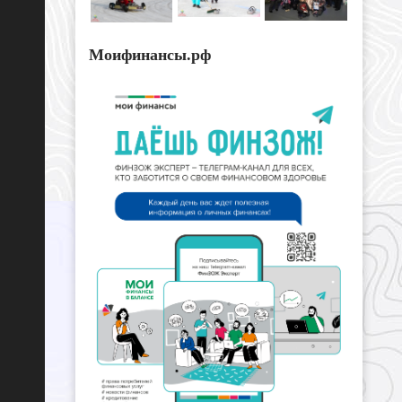
Моифинансы.рф