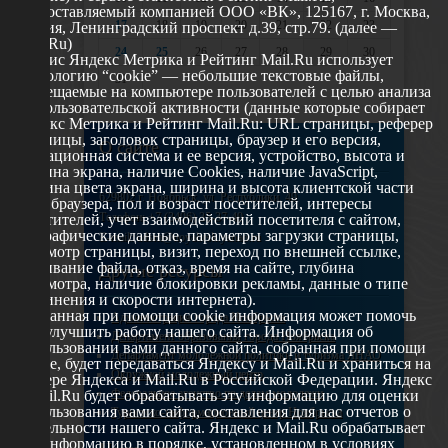
предоставляемый компанией ООО «ВК», 125167, г. Москва,
17
18
19
20
21
22
23
Россия, Ленинградский проспект д.39, стр.79. (далее —
Mail.Ru)
24
25
26
27
28
29
30
Сервис Яндекс Метрика и Рейтинг Mail.Ru использует
технологию “cookie” — небольшие текстовые файлы,
31
размещаемые на компьютере пользователей с целью анализа
их пользовательской активности (данные которые собирает
Яндекс Метрика и Рейтинг Mail.Ru: URL страницы, реферер
страницы, заголовок страницы, браузер и его версия,
О сайте
операционная система и ее версия, устройство, высота и
ширина экрана, наличие Cookies, наличие JavaScript,
глубина цвета экрана, ширина и высота клиентской части
629802 г. Ноябрьск, ул. Республики, 49
окна браузера, пол и возраст посетителей, интересы
Телефон: +7 (3496) 35-37-49
посетителей, учет взаимодействий посетителя с сайтом,
географические данные, параметры загрузки страницы,
E-mail: udsm@noyabrsk.yanao.ru
просмотр страницы, визит, переход по внешней ссылке,
cкачивание файла, отказ, время на сайте, глубина
Другие ресурсы
просмотра, наличие блокировки рекламы, данные о типе
соединения и скорости интернета).
Собранная при помощи cookie информация может помочь
Администрация города Ноябрьска
нам улучшить работу нашего сайта. Информация об
Департамент образования города Ноябрьска
использовании вами данного сайта, собранная при помощи
Департамент молодежной политики и туризма ЯНАО
cookie, будет передаваться Яндексу и Mail.Ru и храниться на
Окружной молодежный центр
сервере Яндекса и Mail.Ru в Российской Федерации. Яндекс
Федеральное агенство по делам молодежи
и Mail.Ru будет обрабатывать эту информацию для оценки
использования вами сайта, составления для нас отчетов о
Туристско-информационный центр Ноябрьска
деятельности нашего сайта. Яндекс и Mail.Ru обрабатывает
эту информацию в порядке, установленном в условиях