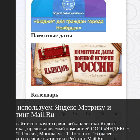
Памятные даты
Календарь
Мы используем Яндекс Метрику и
«
Октябрь 2022
»
Рейтинг Mail.Ru
Пн
Вт
Ср
Чт
Пт
Сб
Вс
1
2
Этот сайт использует сервис веб-аналитики Яндекс
Метрика , предоставляемый компанией ООО «ЯНДЕКС»,
3
4
5
6
7
8
9
119021, Россия, Москва, ул. Л. Толстого, 16 (далее —
Яндекс) и сервис статистики Рейтинг Mail.Ru,
10
11
12
13
14
15
16