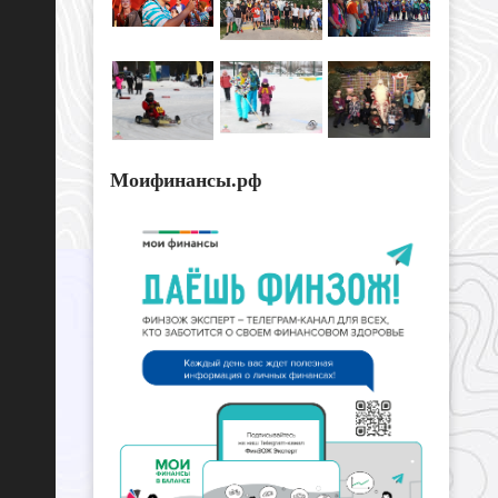
Моифинансы.рф