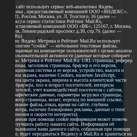
Пн
Вт
Ср
Чт
Пт
Сб
Вс
Этот сайт использует сервис веб-аналитики Яндекс
Метрика , предоставляемый компанией ООО «ЯНДЕКС»,
1
2
3
4
119021, Россия, Москва, ул. Л. Толстого, 16 (далее —
Яндекс) и сервис статистики Рейтинг Mail.Ru,
5
6
7
8
9
10
11
предоставляемый компанией ООО «ВК», 125167, г. Москва,
12
13
14
15
16
17
18
Россия, Ленинградский проспект д.39, стр.79. (далее —
Mail.Ru)
19
20
21
22
23
24
25
Сервис Яндекс Метрика и Рейтинг Mail.Ru использует
технологию “cookie” — небольшие текстовые файлы,
26
27
28
29
размещаемые на компьютере пользователей с целью анализа
их пользовательской активности (данные которые собирает
Яндекс Метрика и Рейтинг Mail.Ru: URL страницы, реферер
страницы, заголовок страницы, браузер и его версия,
О сайте
операционная система и ее версия, устройство, высота и
ширина экрана, наличие Cookies, наличие JavaScript,
глубина цвета экрана, ширина и высота клиентской части
629802 г. Ноябрьск, ул. Республики, 49
окна браузера, пол и возраст посетителей, интересы
Телефон: +7 (3496) 35-37-49
посетителей, учет взаимодействий посетителя с сайтом,
географические данные, параметры загрузки страницы,
E-mail: udsm@noyabrsk.yanao.ru
просмотр страницы, визит, переход по внешней ссылке,
cкачивание файла, отказ, время на сайте, глубина
Другие ресурсы
просмотра, наличие блокировки рекламы, данные о типе
соединения и скорости интернета).
Собранная при помощи cookie информация может помочь
Администрация города Ноябрьска
нам улучшить работу нашего сайта. Информация об
Департамент образования города Ноябрьска
использовании вами данного сайта, собранная при помощи
Департамент молодежной политики и туризма ЯНАО
cookie, будет передаваться Яндексу и Mail.Ru и храниться на
Окружной молодежный центр