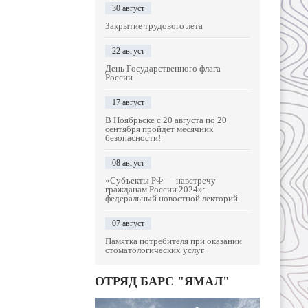
30 август
Закрытие трудового лета
22 август
День Государственного флага
России
17 август
В Ноябрьске с 20 августа по 20
сентября пройдет месячник
безопасности!
08 август
«Субъекты РФ — навстречу
гражданам России 2024»:
федеральный новостной лекторий
07 август
Памятка потребителя при оказании
стоматологических услуг
ОТРЯД БАРС "ЯМАЛ"