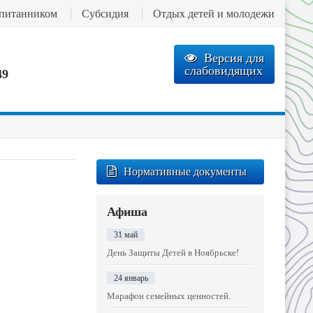
спитанником
Субсидия
Отдых детей и молодежи
Версия для
слабовидящих
49
Нормативные документы
Афиша
31 май
День Защиты Детей в Ноябрьске!
24 январь
Марафон семейных ценностей.