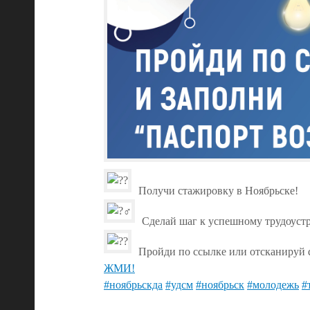
Получи стажировку в Ноябрьске!
Сделай шаг к успешному трудоустр
Пройди по ссылке или отсканируй 
ЖМИ!
#ноябрьскда
#удсм
#ноябрьск
#молодежь
#