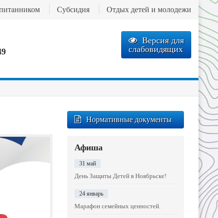
спитанником
Субсидия
Отдых детей и молодежи
Версия для
слабовидящих
49
Нормативные документы
Афиша
31 май
День Защиты Детей в Ноябрьске!
24 январь
Марафон семейных ценностей.