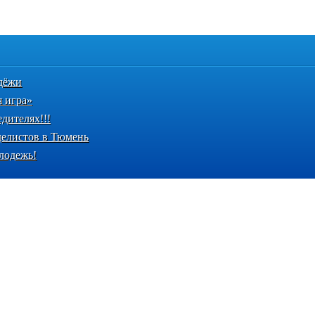
дёжи
 игра»
дителях!!!
делистов в Тюмень
лодежь!