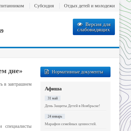
спитанником
Субсидия
Отдых детей и молодежи
Версия для
слабовидящих
49
ем дне»
Нормативные документы
ть в завтрашнем
Афиша
31 май
День Защиты Детей в Ноябрьске!
24 январь
Марафон семейных ценностей.
и специалисты