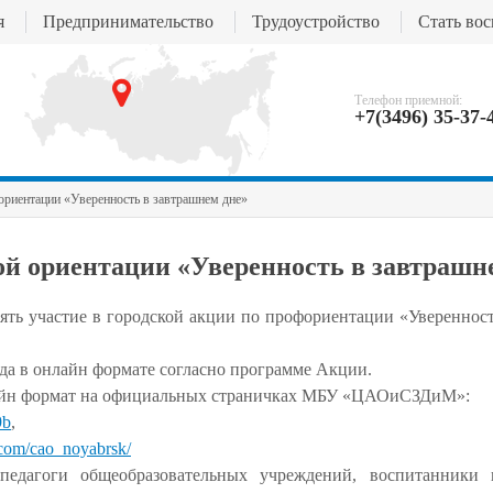
я
Предпринимательство
Трудоустройство
Стать во
Телефон приемной:
+7(3496) 35-37-
ориентации «Уверенность в завтрашнем дне»
й ориентации «Уверенность в завтрашн
ять участие в городской акции по профориентации «Увереннос
ода
в онлайн формате согласно программе Акции.
лайн формат на официальных страничках МБУ «ЦАОиСЗДиМ»:
9b
,
.com/cao_noyabrsk/
едагоги общеобразовательных учреждений, воспитанники 