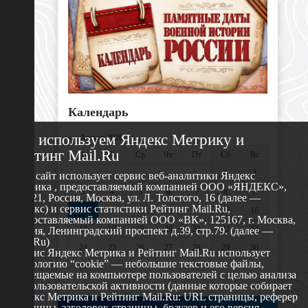
Календарь
Мы используем Яндекс Метрику и
«
Август 2026 »
Рейтинг Mail.Ru
Пн
Вт
Ср
Чт
Пт
Сб
Вс
1
2
Этот сайт использует сервис веб-аналитики Яндекс
Метрика , предоставляемый компанией ООО «ЯНДЕКС»,
3
4
5
6
7
8
9
119021, Россия, Москва, ул. Л. Толстого, 16 (далее —
Яндекс) и сервис статистики Рейтинг Mail.Ru,
10
11
12
13
14
15
16
предоставляемый компанией ООО «ВК», 125167, г. Москва,
17
18
19
20
21
22
23
Россия, Ленинградский проспект д.39, стр.79. (далее —
Mail.Ru)
24
25
26
27
28
29
30
Сервис Яндекс Метрика и Рейтинг Mail.Ru использует
технологию “cookie” — небольшие текстовые файлы,
31
размещаемые на компьютере пользователей с целью анализа
их пользовательской активности (данные которые собирает
Яндекс Метрика и Рейтинг Mail.Ru: URL страницы, реферер
страницы, заголовок страницы, браузер и его версия,