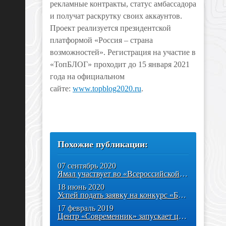
рекламные контракты, статус амбассадора
и получат раскрутку своих аккаунтов.
Проект реализуется президентской
платформой «Россия – страна
возможностей». Регистрация на участие в
«ТопБЛОГ» проходит до 15 января 2021
года на официальном
сайте:
www.topblog2020.ru
.
Похожие публикации:
07 сентябрь 2020
Ямал участвует во «Всероссийской студенческой весне – весне Победы»
18 июнь 2020
Успей подать заявку на конкурс «Большая перемена»
17 февраль 2019
Центр «Современник» запускает цикл мероприятий «Успешные люди рядом»!