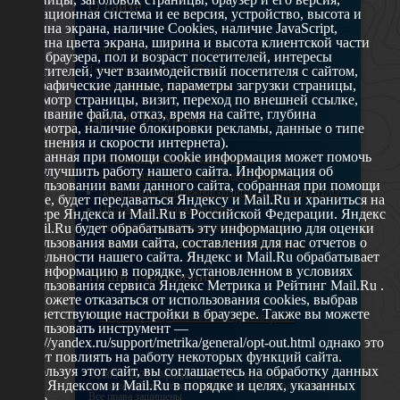
О сайте
операционная система и ее версия, устройство, высота и
ширина экрана, наличие Cookies, наличие JavaScript,
глубина цвета экрана, ширина и высота клиентской части
629802 г. Ноябрьск, ул. Республики, 49
окна браузера, пол и возраст посетителей, интересы
Телефон: +7 (3496) 35-37-49
посетителей, учет взаимодействий посетителя с сайтом,
географические данные, параметры загрузки страницы,
E-mail: udsm@noyabrsk.yanao.ru
просмотр страницы, визит, переход по внешней ссылке,
cкачивание файла, отказ, время на сайте, глубина
Другие ресурсы
просмотра, наличие блокировки рекламы, данные о типе
соединения и скорости интернета).
Собранная при помощи cookie информация может помочь
Администрация города Ноябрьска
нам улучшить работу нашего сайта. Информация об
Департамент образования города Ноябрьска
использовании вами данного сайта, собранная при помощи
Департамент молодежной политики и туризма ЯНАО
cookie, будет передаваться Яндексу и Mail.Ru и храниться на
Окружной молодежный центр
сервере Яндекса и Mail.Ru в Российской Федерации. Яндекс
Федеральное агенство по делам молодежи
и Mail.Ru будет обрабатывать эту информацию для оценки
использования вами сайта, составления для нас отчетов о
Туристско-информационный центр Ноябрьска
деятельности нашего сайта. Яндекс и Mail.Ru обрабатывает
эту информацию в порядке, установленном в условиях
Наши учреждения
использования сервиса Яндекс Метрика и Рейтинг Mail.Ru .
Вы можете отказаться от использования cookies, выбрав
соответствующие настройки в браузере. Также вы можете
МАУ МП МЦ "Школа Ямолод. Ноябрьск"
использовать инструмент —
https://yandex.ru/support/metrika/general/opt-out.html однако это
может повлиять на работу некоторых функций сайта.
Используя этот сайт, вы соглашаетесь на обработку данных
©2005 – 2026, Официальный сайт управления
о вас Яндексом и Mail.Ru в порядке и целях, указанных
молодежной политики Администрации города Ноябрьск
Все права защищены
выше.