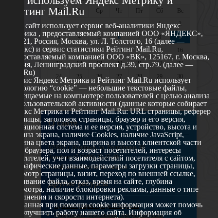
Мы используем Яндекс Метрику и
Рейтинг Mail.Ru
Пн
Вт
Ср
Чт
Пт
Сб
Вс
1
2
Этот сайт использует сервис веб-аналитики Яндекс
Метрика , предоставляемый компанией ООО «ЯНДЕКС»,
3
4
5
6
7
8
9
119021, Россия, Москва, ул. Л. Толстого, 16 (далее —
Яндекс) и сервис статистики Рейтинг Mail.Ru,
10
11
12
13
14
15
16
предоставляемый компанией ООО «ВК», 125167, г. Москва,
17
18
19
20
21
22
23
Россия, Ленинградский проспект д.39, стр.79. (далее —
Mail.Ru)
24
25
26
27
28
29
30
Сервис Яндекс Метрика и Рейтинг Mail.Ru использует
технологию “cookie” — небольшие текстовые файлы,
31
размещаемые на компьютере пользователей с целью анализа
их пользовательской активности (данные которые собирает
Яндекс Метрика и Рейтинг Mail.Ru: URL страницы, реферер
страницы, заголовок страницы, браузер и его версия,
О сайте
операционная система и ее версия, устройство, высота и
ширина экрана, наличие Cookies, наличие JavaScript,
глубина цвета экрана, ширина и высота клиентской части
629802 г. Ноябрьск, ул. Республики, 49
окна браузера, пол и возраст посетителей, интересы
Телефон: +7 (3496) 35-37-49
посетителей, учет взаимодействий посетителя с сайтом,
географические данные, параметры загрузки страницы,
E-mail: udsm@noyabrsk.yanao.ru
просмотр страницы, визит, переход по внешней ссылке,
cкачивание файла, отказ, время на сайте, глубина
Другие ресурсы
просмотра, наличие блокировки рекламы, данные о типе
соединения и скорости интернета).
Собранная при помощи cookie информация может помочь
Администрация города Ноябрьска
нам улучшить работу нашего сайта. Информация об
Департамент образования города Ноябрьска