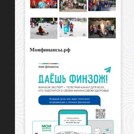
Моифинансы.рф