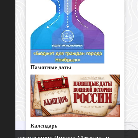
Памятные даты
Календарь
«
Август 2026 »