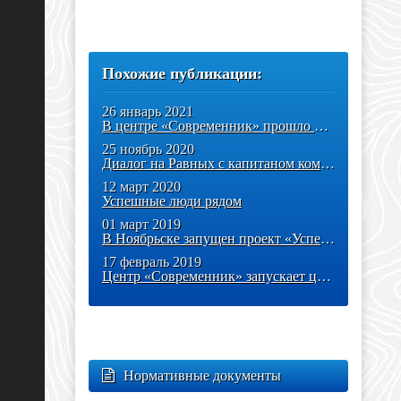
Похожие публикации:
26 январь 2021
В центре «Современник» прошло диалоговое шоу «Успешные люди рядом»!
25 ноябрь 2020
Диалог на Равных с капитаном команды "Что? Где? Когда?" Алесем Мухиным
12 март 2020
Успешные люди рядом
01 март 2019
В Ноябрьске запущен проект «Успешные люди рядом»
17 февраль 2019
Центр «Современник» запускает цикл мероприятий «Успешные люди рядом»!
Нормативные документы