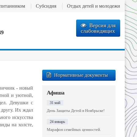
спитанником
Субсидия
Отдых детей и молодежи
Версия для
слабовидящих
49
Нормативные документы
вичник - новый
Афиша
тной и уютной,
дел. Девушки с
31 май
 другу. Их ждал
День Защиты Детей в Ноябрьске!
ьного искусства
24 январь
анды на холсте,
Марафон семейных ценностей.