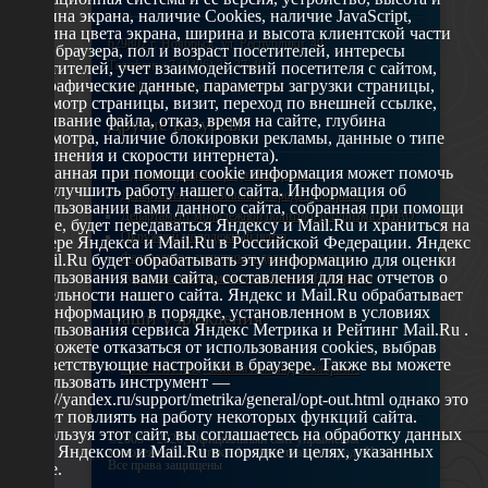
ширина экрана, наличие Cookies, наличие JavaScript,
глубина цвета экрана, ширина и высота клиентской части
629802 г. Ноябрьск, ул. Республики, 49
окна браузера, пол и возраст посетителей, интересы
Телефон: +7 (3496) 35-37-49
посетителей, учет взаимодействий посетителя с сайтом,
географические данные, параметры загрузки страницы,
E-mail: udsm@noyabrsk.yanao.ru
просмотр страницы, визит, переход по внешней ссылке,
cкачивание файла, отказ, время на сайте, глубина
Другие ресурсы
просмотра, наличие блокировки рекламы, данные о типе
соединения и скорости интернета).
Собранная при помощи cookie информация может помочь
Администрация города Ноябрьска
нам улучшить работу нашего сайта. Информация об
Департамент образования города Ноябрьска
использовании вами данного сайта, собранная при помощи
Департамент молодежной политики и туризма ЯНАО
cookie, будет передаваться Яндексу и Mail.Ru и храниться на
Окружной молодежный центр
сервере Яндекса и Mail.Ru в Российской Федерации. Яндекс
Федеральное агенство по делам молодежи
и Mail.Ru будет обрабатывать эту информацию для оценки
использования вами сайта, составления для нас отчетов о
Туристско-информационный центр Ноябрьска
деятельности нашего сайта. Яндекс и Mail.Ru обрабатывает
эту информацию в порядке, установленном в условиях
Наши учреждения
использования сервиса Яндекс Метрика и Рейтинг Mail.Ru .
Вы можете отказаться от использования cookies, выбрав
соответствующие настройки в браузере. Также вы можете
МАУ МП МЦ "Школа Ямолод. Ноябрьск"
использовать инструмент —
https://yandex.ru/support/metrika/general/opt-out.html однако это
может повлиять на работу некоторых функций сайта.
Используя этот сайт, вы соглашаетесь на обработку данных
©2005 – 2026, Официальный сайт управления
о вас Яндексом и Mail.Ru в порядке и целях, указанных
молодежной политики Администрации города Ноябрьск
Все права защищены
выше.