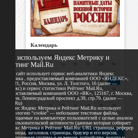
Календарь
Мы используем Яндекс Метрику и
«
Август 2026 »
Рейтинг Mail.Ru
Пн
Вт
Ср
Чт
Пт
Сб
Вс
1
2
Этот сайт использует сервис веб-аналитики Яндекс
Метрика , предоставляемый компанией ООО «ЯНДЕКС»,
3
4
5
6
7
8
9
119021, Россия, Москва, ул. Л. Толстого, 16 (далее —
Яндекс) и сервис статистики Рейтинг Mail.Ru,
10
11
12
13
14
15
16
предоставляемый компанией ООО «ВК», 125167, г. Москва,
17
18
19
20
21
22
23
Россия, Ленинградский проспект д.39, стр.79. (далее —
Mail.Ru)
24
25
26
27
28
29
30
Сервис Яндекс Метрика и Рейтинг Mail.Ru использует
технологию “cookie” — небольшие текстовые файлы,
31
размещаемые на компьютере пользователей с целью анализа
их пользовательской активности (данные которые собирает
Яндекс Метрика и Рейтинг Mail.Ru: URL страницы, реферер
страницы, заголовок страницы, браузер и его версия,
О сайте
операционная система и ее версия, устройство, высота и