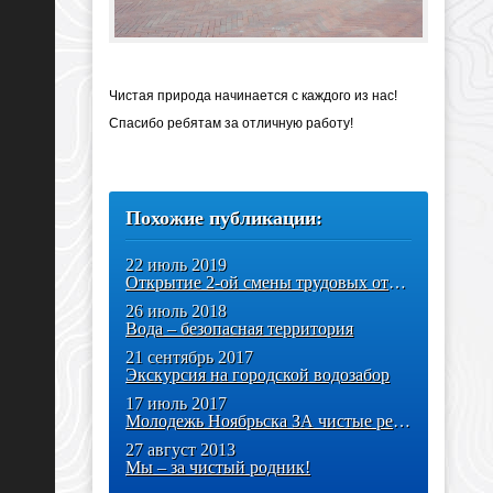
Чистая природа начинается с каждого из нас!
Спасибо ребятам за отличную работу!
Похожие публикации:
22 июль 2019
Открытие 2-ой смены трудовых отрядов под патронатом Главы
26 июль 2018
Вода – безопасная территория
21 сентябрь 2017
Экскурсия на городской водозабор
17 июль 2017
Молодежь Ноябрьска ЗА чистые реки и озера!
27 август 2013
Мы – за чистый родник!