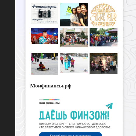
Моифинансы.рф