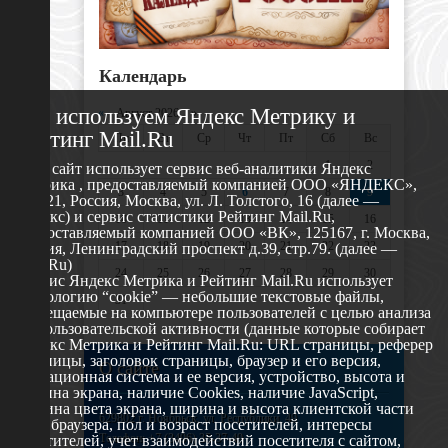
Календарь
Мы используем Яндекс Метрику и
«
Август 2026 »
Рейтинг Mail.Ru
Пн
Вт
Ср
Чт
Пт
Сб
Вс
1
2
Этот сайт использует сервис веб-аналитики Яндекс
Метрика , предоставляемый компанией ООО «ЯНДЕКС»,
3
4
5
6
7
8
9
119021, Россия, Москва, ул. Л. Толстого, 16 (далее —
Яндекс) и сервис статистики Рейтинг Mail.Ru,
10
11
12
13
14
15
16
предоставляемый компанией ООО «ВК», 125167, г. Москва,
17
18
19
20
21
22
23
Россия, Ленинградский проспект д.39, стр.79. (далее —
Mail.Ru)
24
25
26
27
28
29
30
Сервис Яндекс Метрика и Рейтинг Mail.Ru использует
технологию “cookie” — небольшие текстовые файлы,
31
размещаемые на компьютере пользователей с целью анализа
их пользовательской активности (данные которые собирает
Яндекс Метрика и Рейтинг Mail.Ru: URL страницы, реферер
страницы, заголовок страницы, браузер и его версия,
О сайте
операционная система и ее версия, устройство, высота и
ширина экрана, наличие Cookies, наличие JavaScript,
глубина цвета экрана, ширина и высота клиентской части
629802 г. Ноябрьск, ул. Республики, 49
окна браузера, пол и возраст посетителей, интересы
Телефон: +7 (3496) 35-37-49
посетителей, учет взаимодействий посетителя с сайтом,