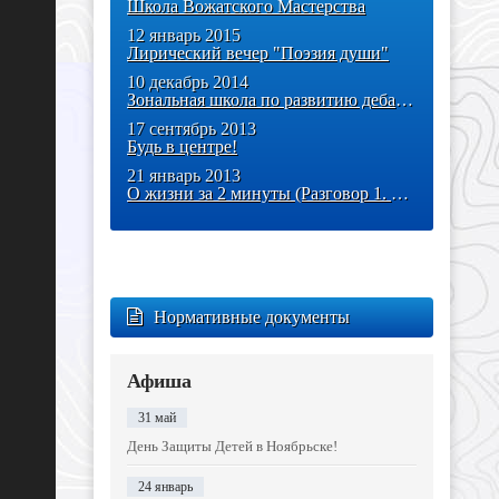
Школа Вожатского Мастерства
12 январь 2015
Лирический вечер "Поэзия души"
10 декабрь 2014
Зональная школа по развитию дебат-технологий
17 сентябрь 2013
Будь в центре!
21 январь 2013
О жизни за 2 минуты (Разговор 1. «О любви»)
Нормативные документы
Афиша
31 май
День Защиты Детей в Ноябрьске!
24 январь