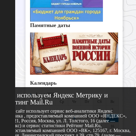
Памятные даты
Календарь
Мы используем Яндекс Метрику и
«
Август 2026 »
Рейтинг Mail.Ru
Пн
Вт
Ср
Чт
Пт
Сб
Вс
1
2
Этот сайт использует сервис веб-аналитики Яндекс
Метрика , предоставляемый компанией ООО «ЯНДЕКС»,
3
4
5
6
7
8
9
119021, Россия, Москва, ул. Л. Толстого, 16 (далее —
Яндекс) и сервис статистики Рейтинг Mail.Ru,
10
11
12
13
14
15
16
предоставляемый компанией ООО «ВК», 125167, г. Москва,
17
18
19
20
21
22
23
Россия, Ленинградский проспект д.39, стр.79. (далее —