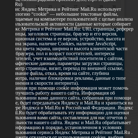
Mail.Ru)
24
25
26
27
28
29
30
Сервис Яндекс Метрика и Рейтинг Mail.Ru использует
технологию “cookie” — небольшие текстовые файлы,
31
размещаемые на компьютере пользователей с целью анализа
их пользовательской активности (данные которые собирает
Яндекс Метрика и Рейтинг Mail.Ru: URL страницы, реферер
страницы, заголовок страницы, браузер и его версия,
О сайте
операционная система и ее версия, устройство, высота и
ширина экрана, наличие Cookies, наличие JavaScript,
глубина цвета экрана, ширина и высота клиентской части
629802 г. Ноябрьск, ул. Республики, 49
окна браузера, пол и возраст посетителей, интересы
Телефон: +7 (3496) 35-37-49
посетителей, учет взаимодействий посетителя с сайтом,
географические данные, параметры загрузки страницы,
E-mail: udsm@noyabrsk.yanao.ru
просмотр страницы, визит, переход по внешней ссылке,
cкачивание файла, отказ, время на сайте, глубина
Другие ресурсы
просмотра, наличие блокировки рекламы, данные о типе
соединения и скорости интернета).
Собранная при помощи cookie информация может помочь
Администрация города Ноябрьска
нам улучшить работу нашего сайта. Информация об
Департамент образования города Ноябрьска
использовании вами данного сайта, собранная при помощи
Департамент молодежной политики и туризма ЯНАО
cookie, будет передаваться Яндексу и Mail.Ru и храниться на
Окружной молодежный центр
сервере Яндекса и Mail.Ru в Российской Федерации. Яндекс
Федеральное агенство по делам молодежи
и Mail.Ru будет обрабатывать эту информацию для оценки
использования вами сайта, составления для нас отчетов о
Туристско-информационный центр Ноябрьска
деятельности нашего сайта. Яндекс и Mail.Ru обрабатывает
эту информацию в порядке, установленном в условиях
Наши учреждения
использования сервиса Яндекс Метрика и Рейтинг Mail.Ru .
Вы можете отказаться от использования cookies, выбрав