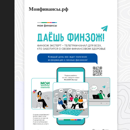
Моифинансы.рф