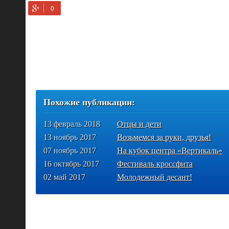
Похожие публикации:
13 февраль 2018
Отцы и дети
13 ноябрь 2017
Возьмемся за руки, друзья!
07 ноябрь 2017
На кубок центра «Вертикаль»
16 октябрь 2017
Фестиваль кроссфита
02 май 2017
Молодежный десант!