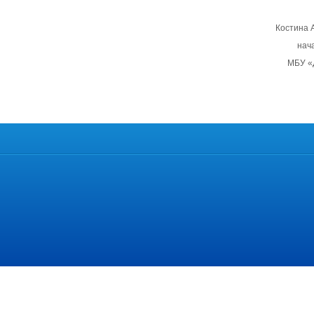
Костина 
нач
МБУ «