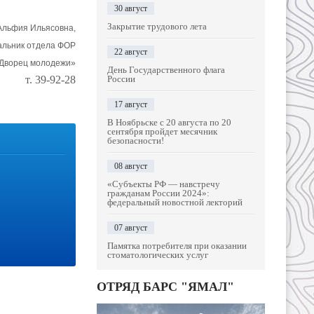
30 август
Закрытие трудового лета
Альфия Ильясовна,
альник отдела ФОР
22 август
Дворец молодежи»
День Государственного флага
т. 39-92-28
России
17 август
В Ноябрьске с 20 августа по 20
сентября пройдет месячник
безопасности!
08 август
«Субъекты РФ — навстречу
гражданам России 2024»:
федеральный новостной лекторий
07 август
Памятка потребителя при оказании
стоматологических услуг
ОТРЯД БАРС "ЯМАЛ"