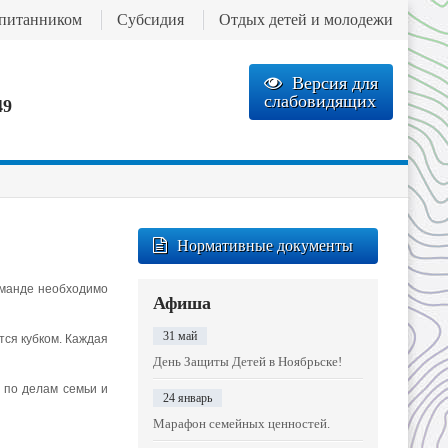
спитанником
Субсидия
Отдых детей и молодежи
Версия для
слабовидящих
49
Нормативные документы
Команде необходимо
Афиша
31 май
тся кубком. Каждая
День Защиты Детей в Ноябрьске!
 по делам семьи и
24 январь
Марафон семейных ценностей.