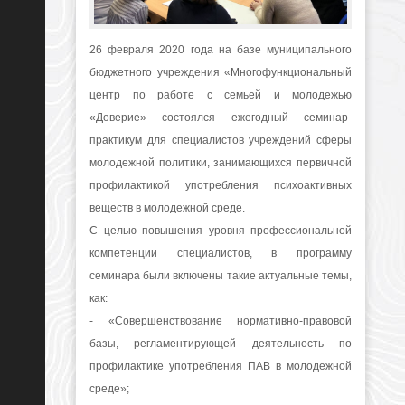
26 февраля 2020 года на базе муниципального
бюджетного учреждения «Многофункциональный
центр по работе с семьей и молодежью
«Доверие» состоялся ежегодный семинар-
практикум для специалистов учреждений сферы
молодежной политики, занимающихся первичной
профилактикой употребления психоактивных
веществ в молодежной среде.
С целью повышения уровня профессиональной
компетенции специалистов, в программу
семинара были включены такие актуальные темы,
как:
- «Совершенствование нормативно-правовой
базы, регламентирующей деятельность по
профилактике употребления ПАВ в молодежной
среде»;