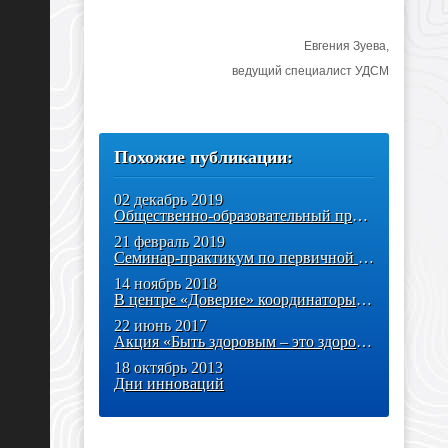
Евгения Зуева,
ведущий специалист УДСМ
Похожие публикации:
02 декабрь 2019
Общественно-образовательный проект «Ямальские молодежные инициативы»
21 февраль 2019
Семинар-практикум по первичной профилактике употребления ПАВ провели
14 ноябрь 2018
В центре «Доверие» координаторы по профилактике употребления ПАВ
22 июнь 2017
Акция «Быть здоровым – это здорово!»
18 октябрь 2013
Дни инноваций