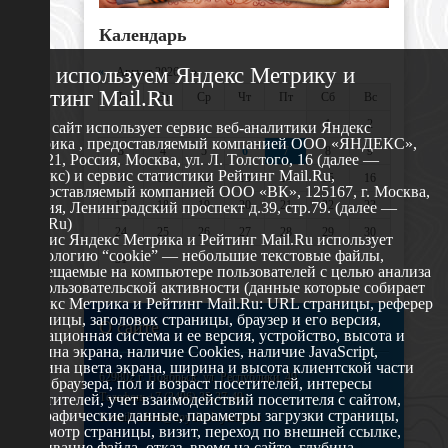
Календарь
Мы используем Яндекс Метрику и
«
Август 2026 »
Рейтинг Mail.Ru
Пн
Вт
Ср
Чт
Пт
Сб
Вс
1
2
Этот сайт использует сервис веб-аналитики Яндекс
Метрика , предоставляемый компанией ООО «ЯНДЕКС»,
3
4
5
6
7
8
9
119021, Россия, Москва, ул. Л. Толстого, 16 (далее —
Яндекс) и сервис статистики Рейтинг Mail.Ru,
10
11
12
13
14
15
16
предоставляемый компанией ООО «ВК», 125167, г. Москва,
17
18
19
20
21
22
23
Россия, Ленинградский проспект д.39, стр.79. (далее —
Mail.Ru)
24
25
26
27
28
29
30
Сервис Яндекс Метрика и Рейтинг Mail.Ru использует
технологию “cookie” — небольшие текстовые файлы,
31
размещаемые на компьютере пользователей с целью анализа
их пользовательской активности (данные которые собирает
Яндекс Метрика и Рейтинг Mail.Ru: URL страницы, реферер
страницы, заголовок страницы, браузер и его версия,
О сайте
операционная система и ее версия, устройство, высота и
ширина экрана, наличие Cookies, наличие JavaScript,
глубина цвета экрана, ширина и высота клиентской части
629802 г. Ноябрьск, ул. Республики, 49
окна браузера, пол и возраст посетителей, интересы
Телефон: +7 (3496) 35-37-49
посетителей, учет взаимодействий посетителя с сайтом,
географические данные, параметры загрузки страницы,
E-mail: udsm@noyabrsk.yanao.ru
просмотр страницы, визит, переход по внешней ссылке,
cкачивание файла, отказ, время на сайте, глубина