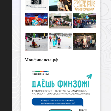
Моифинансы.рф