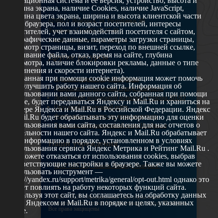
операционная система и ее версия, устройство, высота и
ширина экрана, наличие Cookies, наличие JavaScript,
глубина цвета экрана, ширина и высота клиентской части
629802 г. Ноябрьск, ул. Республики, 49
окна браузера, пол и возраст посетителей, интересы
Телефон: +7 (3496) 35-37-49
посетителей, учет взаимодействий посетителя с сайтом,
географические данные, параметры загрузки страницы,
E-mail: udsm@noyabrsk.yanao.ru
просмотр страницы, визит, переход по внешней ссылке,
cкачивание файла, отказ, время на сайте, глубина
Другие ресурсы
просмотра, наличие блокировки рекламы, данные о типе
соединения и скорости интернета).
Собранная при помощи cookie информация может помочь
Администрация города Ноябрьска
нам улучшить работу нашего сайта. Информация об
Департамент образования города Ноябрьска
использовании вами данного сайта, собранная при помощи
Департамент молодежной политики и туризма ЯНАО
cookie, будет передаваться Яндексу и Mail.Ru и храниться на
Окружной молодежный центр
сервере Яндекса и Mail.Ru в Российской Федерации. Яндекс
Федеральное агенство по делам молодежи
и Mail.Ru будет обрабатывать эту информацию для оценки
использования вами сайта, составления для нас отчетов о
Туристско-информационный центр Ноябрьска
деятельности нашего сайта. Яндекс и Mail.Ru обрабатывает
эту информацию в порядке, установленном в условиях
Наши учреждения
использования сервиса Яндекс Метрика и Рейтинг Mail.Ru .
Вы можете отказаться от использования cookies, выбрав
соответствующие настройки в браузере. Также вы можете
МАУ МП МЦ "Школа Ямолод. Ноябрьск"
использовать инструмент —
https://yandex.ru/support/metrika/general/opt-out.html однако это
может повлиять на работу некоторых функций сайта.
Используя этот сайт, вы соглашаетесь на обработку данных
©2005 – 2026, Официальный сайт управления
о вас Яндексом и Mail.Ru в порядке и целях, указанных
молодежной политики Администрации города Ноябрьск
Все права защищены
выше.