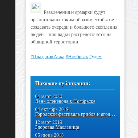
Развлечения и ярмарки будут
организованы таким образом, чтобы не
создавать очереди и большого скопления
людей – площадки рассредоточатся на
обширной территории. ⠀
#ПраздникАвка
#Ноябрьск
#удсм
Похожие публикации:
04 март 2020
День оленевода в Ноябрьске
04 октябрь 2019
Городской фестиваль грибов и ягод «ЛЕСФЕСТ»
12 март 2019
Здоровая Масленица
05 июнь 2018