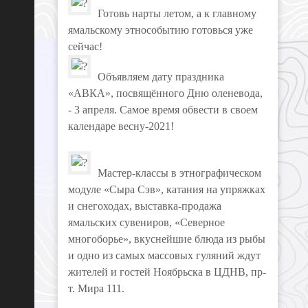
Готовь нарты летом, а к главному
ямальскому этнособытию готовься уже
сейчас!⠀
Объявляем дату праздника
«АВКА», посвящённого Дню оленевода,
- 3 апреля. Самое время обвести в своем
календаре весну-2021! ⠀
⠀
Мастер-классы в этнографическом
модуле «Сыра Сэв», катания на упряжках
и снегоходах, выставка-продажа
ямальских сувениров, «Северное
многоборье», вкуснейшие блюда из рыбы
и одно из самых массовых гуляний ждут
жителей и гостей Ноябрьска в ЦДНВ, пр-
т. Мира 111.⠀
⠀