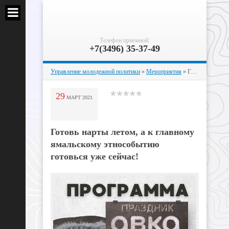
Телефон приемной:
+7(3496) 35-37-49
Управление молодежной политики
»
Мероприятия
» Готовь нарты летом, а к главному ямальскому этнособытию готовься уже сейчас!⠀
29
МАРТ
2021
Готовь нарты летом, а к главному
ямальскому этнособытию
готовься уже сейчас!⠀