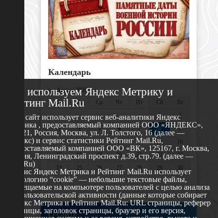
Календарь
Мы используем Яндекс Метрику и
«
Август 2026 »
Рейтинг Mail.Ru
Пн
Вт
Ср
Чт
Пт
Сб
Вс
1
2
Этот сайт использует сервис веб-аналитики Яндекс
Метрика , предоставляемый компанией ООО «ЯНДЕКС»,
3
4
5
6
7
8
9
119021, Россия, Москва, ул. Л. Толстого, 16 (далее —
Яндекс) и сервис статистики Рейтинг Mail.Ru,
10
11
12
13
14
15
16
предоставляемый компанией ООО «ВК», 125167, г. Москва,
17
18
19
20
21
22
23
Россия, Ленинградский проспект д.39, стр.79. (далее —
Mail.Ru)
24
25
26
27
28
29
30
Сервис Яндекс Метрика и Рейтинг Mail.Ru использует
технологию “cookie” — небольшие текстовые файлы,
31
размещаемые на компьютере пользователей с целью анализа
их пользовательской активности (данные которые собирает
Яндекс Метрика и Рейтинг Mail.Ru: URL страницы, реферер
страницы, заголовок страницы, браузер и его версия,
О сайте