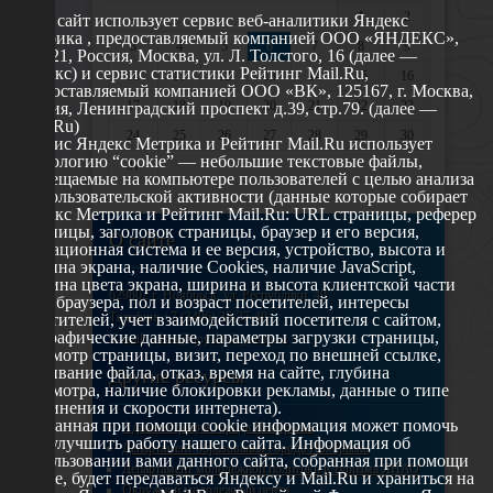
1
2
Этот сайт использует сервис веб-аналитики Яндекс
Метрика , предоставляемый компанией ООО «ЯНДЕКС»,
3
4
5
6
7
8
9
119021, Россия, Москва, ул. Л. Толстого, 16 (далее —
Яндекс) и сервис статистики Рейтинг Mail.Ru,
10
11
12
13
14
15
16
предоставляемый компанией ООО «ВК», 125167, г. Москва,
17
18
19
20
21
22
23
Россия, Ленинградский проспект д.39, стр.79. (далее —
Mail.Ru)
24
25
26
27
28
29
30
Сервис Яндекс Метрика и Рейтинг Mail.Ru использует
технологию “cookie” — небольшие текстовые файлы,
31
размещаемые на компьютере пользователей с целью анализа
их пользовательской активности (данные которые собирает
Яндекс Метрика и Рейтинг Mail.Ru: URL страницы, реферер
страницы, заголовок страницы, браузер и его версия,
О сайте
операционная система и ее версия, устройство, высота и
ширина экрана, наличие Cookies, наличие JavaScript,
глубина цвета экрана, ширина и высота клиентской части
629802 г. Ноябрьск, ул. Республики, 49
окна браузера, пол и возраст посетителей, интересы
Телефон: +7 (3496) 35-37-49
посетителей, учет взаимодействий посетителя с сайтом,
географические данные, параметры загрузки страницы,
E-mail: udsm@noyabrsk.yanao.ru
просмотр страницы, визит, переход по внешней ссылке,
cкачивание файла, отказ, время на сайте, глубина
Другие ресурсы
просмотра, наличие блокировки рекламы, данные о типе
соединения и скорости интернета).
Собранная при помощи cookie информация может помочь
Администрация города Ноябрьска
нам улучшить работу нашего сайта. Информация об
Департамент образования города Ноябрьска
использовании вами данного сайта, собранная при помощи
Департамент молодежной политики и туризма ЯНАО
cookie, будет передаваться Яндексу и Mail.Ru и храниться на
Окружной молодежный центр