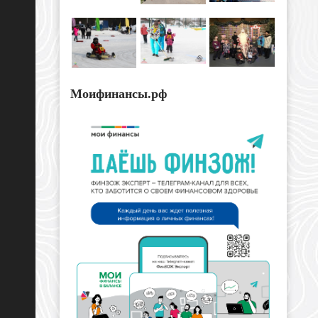
Моифинансы.рф