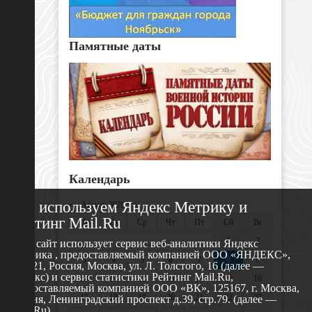
Памятные даты
Календарь
Мы используем Яндекс Метрику и
«
Август 2026 »
Рейтинг Mail.Ru
Пн
Вт
Ср
Чт
Пт
Сб
Вс
1
2
Этот сайт использует сервис веб-аналитики Яндекс
Метрика , предоставляемый компанией ООО «ЯНДЕКС»,
3
4
5
6
7
8
9
119021, Россия, Москва, ул. Л. Толстого, 16 (далее —
Яндекс) и сервис статистики Рейтинг Mail.Ru,
10
11
12
13
14
15
16
предоставляемый компанией ООО «ВК», 125167, г. Москва,
17
18
19
20
21
22
23
Россия, Ленинградский проспект д.39, стр.79. (далее —
Mail.Ru)