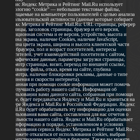
24
25
26
27
28
29
30
Сервис Яндекс Метрика и Рейтинг Mail.Ru использует
технологию “cookie” — небольшие текстовые файлы,
31
размещаемые на компьютере пользователей с целью анализа
их пользовательской активности (данные которые собирает
Яндекс Метрика и Рейтинг Mail.Ru: URL страницы, реферер
страницы, заголовок страницы, браузер и его версия,
О сайте
операционная система и ее версия, устройство, высота и
ширина экрана, наличие Cookies, наличие JavaScript,
глубина цвета экрана, ширина и высота клиентской части
629802 г. Ноябрьск, ул. Республики, 49
окна браузера, пол и возраст посетителей, интересы
Телефон: +7 (3496) 35-37-49
посетителей, учет взаимодействий посетителя с сайтом,
географические данные, параметры загрузки страницы,
E-mail: udsm@noyabrsk.yanao.ru
просмотр страницы, визит, переход по внешней ссылке,
cкачивание файла, отказ, время на сайте, глубина
Другие ресурсы
просмотра, наличие блокировки рекламы, данные о типе
соединения и скорости интернета).
Собранная при помощи cookie информация может помочь
Администрация города Ноябрьска
нам улучшить работу нашего сайта. Информация об
Департамент образования города Ноябрьска
использовании вами данного сайта, собранная при помощи
Департамент молодежной политики и туризма ЯНАО
cookie, будет передаваться Яндексу и Mail.Ru и храниться на
Окружной молодежный центр
сервере Яндекса и Mail.Ru в Российской Федерации. Яндекс
Федеральное агенство по делам молодежи
и Mail.Ru будет обрабатывать эту информацию для оценки
использования вами сайта, составления для нас отчетов о
Туристско-информационный центр Ноябрьска
деятельности нашего сайта. Яндекс и Mail.Ru обрабатывает
эту информацию в порядке, установленном в условиях
Наши учреждения
использования сервиса Яндекс Метрика и Рейтинг Mail.Ru .
Вы можете отказаться от использования cookies, выбрав
соответствующие настройки в браузере. Также вы можете