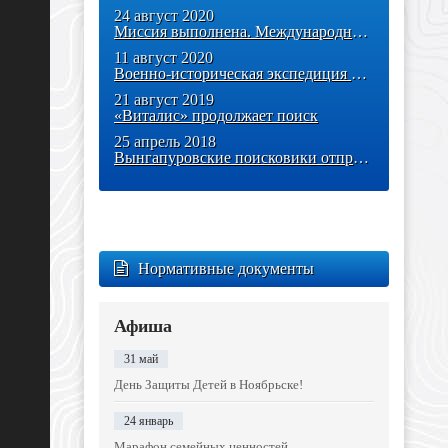
24 август 2020
Миссия выполнена. Международная поисковая экспедиция в Калужской
11 август 2020
Военно-историческая экспедиция «Западный фронт. Варшавское шоссе» -
21 август 2019
«Виталис» продолжает поиск
25 апрель 2018
Вынгапуровские поисковики отправились на «Вахту Памяти»
Нормативные документы
Афиша
31 май
День Защиты Детей в Ноябрьске!
24 январь
Марафон семейных ценностей.