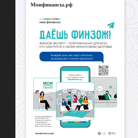
Моифинансы.рф