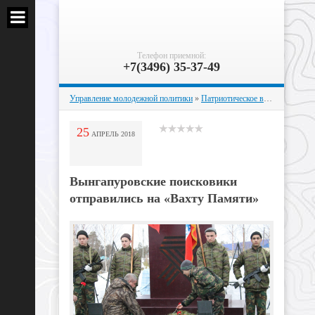
Телефон приемной:
+7(3496) 35-37-49
Управление молодежной политики
»
Патриотическое воспитание
» Вы
25
АПРЕЛЬ
2018
Вынгапуровские поисковики
отправились на «Вахту Памяти»