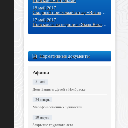
Поисковыми тропами
18 май 2017
Сводный поисковый отряд «Виталис» - участник всероссийской Вахты
17 май 2017
Поисковая экспедиция «Ямал-Вахта Памяти 2017»
Нормативные документы
Афиша
31 май
День Защиты Детей в Ноябрьске!
24 январь
Марафон семейных ценностей.
30 август
Закрытие трудового лета