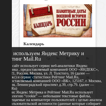
Календарь
Мы используем Яндекс Метрику и
«
Август 2026 »
Рейтинг Mail.Ru
Пн
Вт
Ср
Чт
Пт
Сб
Вс
1
2
Этот сайт использует сервис веб-аналитики Яндекс
Метрика , предоставляемый компанией ООО «ЯНДЕКС»,
3
4
5
6
7
8
9
119021, Россия, Москва, ул. Л. Толстого, 16 (далее —
Яндекс) и сервис статистики Рейтинг Mail.Ru,
10
11
12
13
14
15
16
предоставляемый компанией ООО «ВК», 125167, г. Москва,
17
18
19
20
21
22
23
Россия, Ленинградский проспект д.39, стр.79. (далее —
Mail.Ru)
24
25
26
27
28
29
30
Сервис Яндекс Метрика и Рейтинг Mail.Ru использует
технологию “cookie” — небольшие текстовые файлы,
31
размещаемые на компьютере пользователей с целью анализа
их пользовательской активности (данные которые собирает