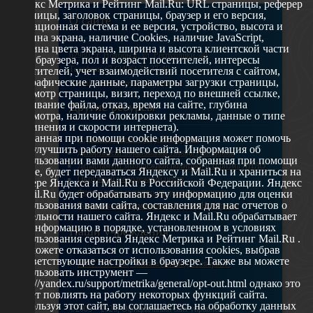
Яндекс Метрика и Рейтинг Mail.Ru: URL страницы, реферер
страницы, заголовок страницы, браузер и его версия,
О сайте
операционная система и ее версия, устройство, высота и
ширина экрана, наличие Cookies, наличие JavaScript,
глубина цвета экрана, ширина и высота клиентской части
629802 г. Ноябрьск, ул. Республики, 49
окна браузера, пол и возраст посетителей, интересы
Телефон: +7 (3496) 35-37-49
посетителей, учет взаимодействий посетителя с сайтом,
географические данные, параметры загрузки страницы,
E-mail: udsm@noyabrsk.yanao.ru
просмотр страницы, визит, переход по внешней ссылке,
cкачивание файла, отказ, время на сайте, глубина
Другие ресурсы
просмотра, наличие блокировки рекламы, данные о типе
соединения и скорости интернета).
Собранная при помощи cookie информация может помочь
Администрация города Ноябрьска
нам улучшить работу нашего сайта. Информация об
Департамент образования города Ноябрьска
использовании вами данного сайта, собранная при помощи
Департамент молодежной политики и туризма ЯНАО
cookie, будет передаваться Яндексу и Mail.Ru и храниться на
Окружной молодежный центр
сервере Яндекса и Mail.Ru в Российской Федерации. Яндекс
Федеральное агенство по делам молодежи
и Mail.Ru будет обрабатывать эту информацию для оценки
использования вами сайта, составления для нас отчетов о
Туристско-информационный центр Ноябрьска
деятельности нашего сайта. Яндекс и Mail.Ru обрабатывает
эту информацию в порядке, установленном в условиях
Наши учреждения
использования сервиса Яндекс Метрика и Рейтинг Mail.Ru .
Вы можете отказаться от использования cookies, выбрав
соответствующие настройки в браузере. Также вы можете
МАУ МП МЦ "Школа Ямолод. Ноябрьск"
использовать инструмент —
https://yandex.ru/support/metrika/general/opt-out.html однако это
может повлиять на работу некоторых функций сайта.
Используя этот сайт, вы соглашаетесь на обработку данных
©2005 – 2026, Официальный сайт управления