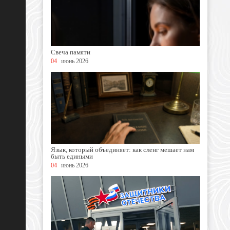
Свеча памяти
04
июнь 2026
Язык, который объединяет: как сленг мешает нам
быть едиными
04
июнь 2026