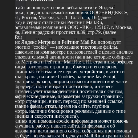
1
2
Этот сайт использует сервис веб-аналитики Яндекс
Метрика , предоставляемый компанией ООО «ЯНДЕКС»,
3
4
5
6
7
8
9
119021, Россия, Москва, ул. Л. Толстого, 16 (далее —
Яндекс) и сервис статистики Рейтинг Mail.Ru,
10
11
12
13
14
15
16
предоставляемый компанией ООО «ВК», 125167, г. Москва,
17
18
19
20
21
22
23
Россия, Ленинградский проспект д.39, стр.79. (далее —
Mail.Ru)
24
25
26
27
28
29
30
Сервис Яндекс Метрика и Рейтинг Mail.Ru использует
технологию “cookie” — небольшие текстовые файлы,
31
размещаемые на компьютере пользователей с целью анализа
их пользовательской активности (данные которые собирает
Яндекс Метрика и Рейтинг Mail.Ru: URL страницы, реферер
страницы, заголовок страницы, браузер и его версия,
О сайте
операционная система и ее версия, устройство, высота и
ширина экрана, наличие Cookies, наличие JavaScript,
глубина цвета экрана, ширина и высота клиентской части
629802 г. Ноябрьск, ул. Республики, 49
окна браузера, пол и возраст посетителей, интересы
Телефон: +7 (3496) 35-37-49
посетителей, учет взаимодействий посетителя с сайтом,
географические данные, параметры загрузки страницы,
E-mail: udsm@noyabrsk.yanao.ru
просмотр страницы, визит, переход по внешней ссылке,
cкачивание файла, отказ, время на сайте, глубина
Другие ресурсы
просмотра, наличие блокировки рекламы, данные о типе
соединения и скорости интернета).
Собранная при помощи cookie информация может помочь
Администрация города Ноябрьска
нам улучшить работу нашего сайта. Информация об
Департамент образования города Ноябрьска
использовании вами данного сайта, собранная при помощи
Департамент молодежной политики и туризма ЯНАО
cookie, будет передаваться Яндексу и Mail.Ru и храниться на