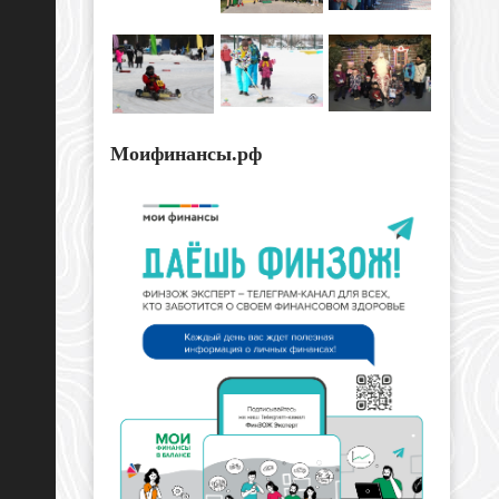
Моифинансы.рф