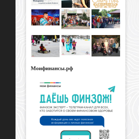
Моифинансы.рф