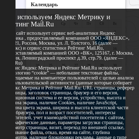
Календарь
Мы используем Яндекс Метрику и
«
Август 2026 »
Рейтинг Mail.Ru
Пн
Вт
Ср
Чт
Пт
Сб
Вс
1
2
Этот сайт использует сервис веб-аналитики Яндекс
Метрика , предоставляемый компанией ООО «ЯНДЕКС»,
3
4
5
6
7
8
9
119021, Россия, Москва, ул. Л. Толстого, 16 (далее —
Яндекс) и сервис статистики Рейтинг Mail.Ru,
10
11
12
13
14
15
16
предоставляемый компанией ООО «ВК», 125167, г. Москва,
17
18
19
20
21
22
23
Россия, Ленинградский проспект д.39, стр.79. (далее —
Mail.Ru)
24
25
26
27
28
29
30
Сервис Яндекс Метрика и Рейтинг Mail.Ru использует
технологию “cookie” — небольшие текстовые файлы,
31
размещаемые на компьютере пользователей с целью анализа
их пользовательской активности (данные которые собирает
Яндекс Метрика и Рейтинг Mail.Ru: URL страницы, реферер
страницы, заголовок страницы, браузер и его версия,
О сайте
операционная система и ее версия, устройство, высота и
ширина экрана, наличие Cookies, наличие JavaScript,
глубина цвета экрана, ширина и высота клиентской части
629802 г. Ноябрьск, ул. Республики, 49
окна браузера, пол и возраст посетителей, интересы
Телефон: +7 (3496) 35-37-49
посетителей, учет взаимодействий посетителя с сайтом,
географические данные, параметры загрузки страницы,
E-mail: udsm@noyabrsk.yanao.ru
просмотр страницы, визит, переход по внешней ссылке,
cкачивание файла, отказ, время на сайте, глубина
Другие ресурсы
просмотра, наличие блокировки рекламы, данные о типе