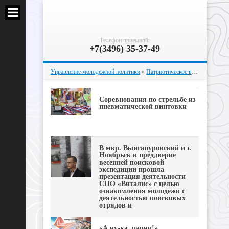
Телефон приемной:
+7(3496) 35-37-49
Управление молодежной политики
»
Патриотическое воспитание
» Ст
Соревнования по стрельбе из
пневматической винтовки
В мкр. Вынгапуровский и г.
Ноябрьск в преддверие
весенней поисковой
экспедиции прошла
презентация деятельности
СПО «Виталис» с целью
ознакомления молодежи с
деятельностью поисковых
отрядов и
«А ну-ка, парни!»