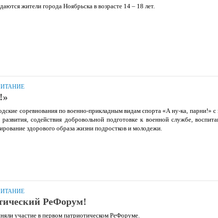
аются жители города Ноябрьска в возрасте 14 – 18 лет.
ПИТАНИЕ
!»
одские соревнования по военно-прикладным видам спорта «А ну-ка, парни!» с
 развития, содействия добровольной подготовке к военной службе, воспит
ирование здорового образа жизни подростков и молодежи.
ПИТАНИЕ
тический РеФорум!
няли участие в первом патриотическом РеФоруме.