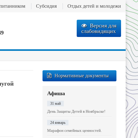
спитанником
Субсидия
Отдых детей и молодежи
Версия для
слабовидящих
49
Нормативные документы
лугой
Афиша
31 май
День Защиты Детей в Ноябрьске!
24 январь
Марафон семейных ценностей.