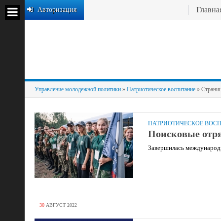
Главна
Авторизация
Управление молодежной политики
»
Патриотическое воспитание
» Страниц
ПАТРИОТИЧЕСКОЕ ВОС
Поисковые отря
Завершилась международн
30
АВГУСТ
2022