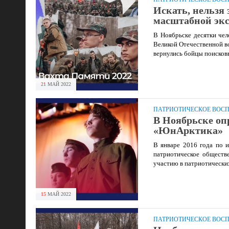
Искать, нельзя
масштабной экс
В Ноябрьске десятки чел
Великой Отечественной в
вернулись бойцы поисков
21
МАЙ
2022
ПАТРИОТИЧЕСКОЕ ВОС
В Ноябрьске оп
«ЮнАрктика»
В январе 2016 года по 
патриотическое обществ
участию в патриотически
15
МАЙ
2022
ПАТРИОТИЧЕСКОЕ ВОС