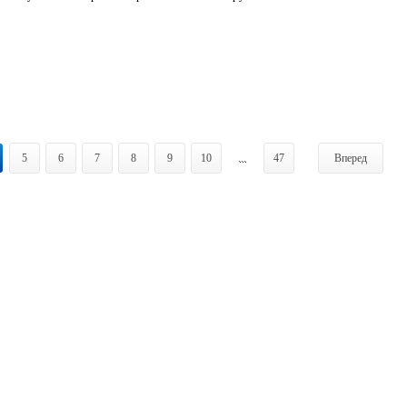
5
6
7
8
9
10
...
47
Вперед