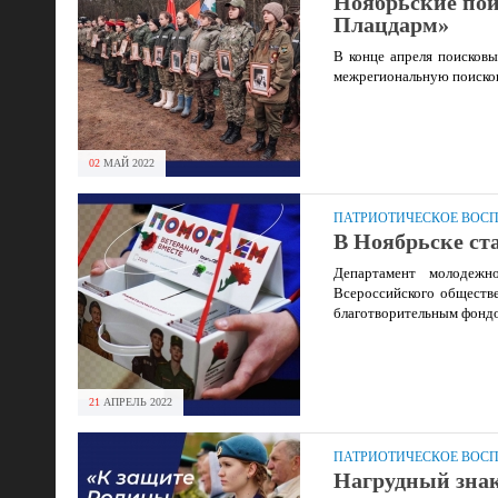
Ноябрьские пои
Плацдарм»
В конце апреля поисковы
межрегиональную поиско
02
МАЙ
2022
ПАТРИОТИЧЕСКОЕ ВОС
В Ноябрьске ст
Департамент молодежно
Всероссийского обществ
благотворительным фондо
21
АПРЕЛЬ
2022
ПАТРИОТИЧЕСКОЕ ВОС
Нагрудный знак