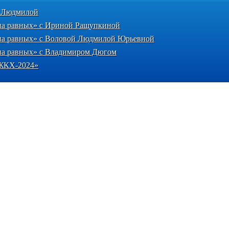
й Людмилой
 на равных» с Ириной Ращупкиной
 на равных» с Воловой Людмилой Юрьевной
 на равных» с Владимиром Дюгом
«ЖКХ-2024»