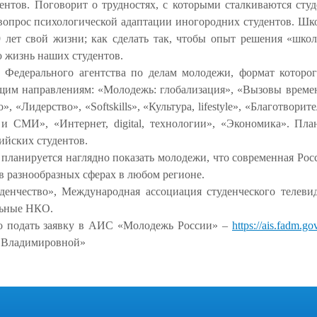
нтов. Поговорит о трудностях, с которыми сталкиваются студ
 вопрос психологической адаптации иногородних студентов. Ш
9 лет свой жизни; как сделать так, чтобы опыт решения «шко
 жизнь наших студентов.
 Федерального агентства по делам молодежи, формат которог
щим направлениям: «Молодежь: глобализация», «Вызовы времен
«Лидерство», «Softskills», «Культура, lifestyle», «Благотворит
y и СМИ», «Интернет, digital, технологии», «Экономика». Пла
сийских студентов.
ланируется наглядно показать молодежи, что современная Росс
в разнообразных сферах в любом регионе.
уденчество», Международная ассоциация студенческого телев
льные НКО.
мо подать заявку в АИС «Молодежь России» –
https://ais.fadm.go
й Владимировной»