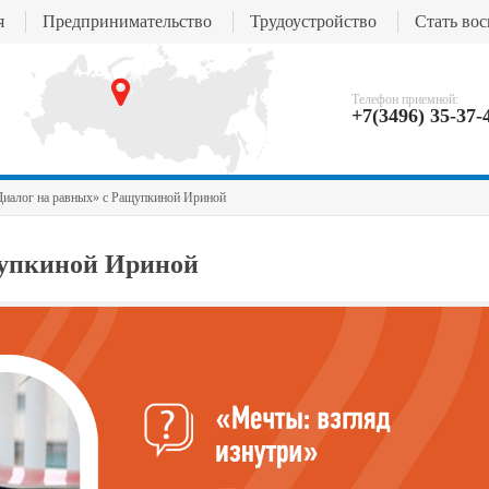
я
Предпринимательство
Трудоустройство
Стать во
Телефон приемной:
+7(3496) 35-37-
иалог на равных» с Ращупкиной Ириной
щупкиной Ириной