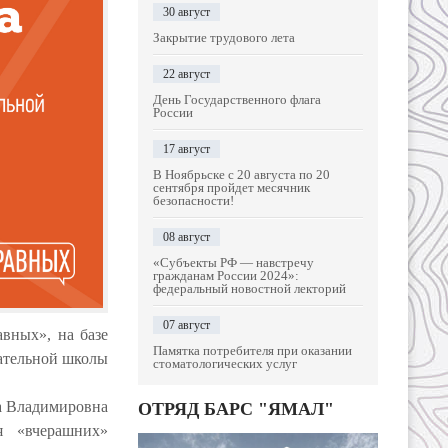
30 август
Закрытие трудового лета
22 август
День Государственного флага
России
17 август
В Ноябрьске с 20 августа по 20
сентября пройдет месячник
безопасности!
08 август
«Субъекты РФ — навстречу
гражданам России 2024»:
федеральный новостной лекторий
07 август
авных», на базе
Памятка потребителя при оказании
ательной школы
стоматологических услуг
на Владимировна
ОТРЯД БАРС "ЯМАЛ"
я «вчерашних»