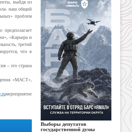
енты, выйдя из
кола- наш общий
льных» проблем
о предполагает
и», «Карьера и
ельность, третий
нируется, что в
ия – это страна
идения «МАСТ»,
v.ru
м
ероприятие
Выборы депутатов
государственной думы