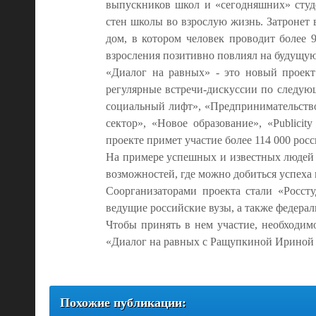
выпускников школ и «сегодняшних» студе
стен школы во взрослую жизнь. Затронет
дом, в котором человек проводит более 
взросления позитивно повлиял на будущую
«Диалог на равных» - это новый проект
регулярные встречи-дискуссии по следую
социальный лифт», «Предпринимательство», 
сектор», «Новое образование», «Publicit
проекте примет участие более 114 000 рос
На примере успешных и известных людей п
возможностей, где можно добиться успеха 
Соорганизаторами проекта стали «Росст
ведущие российские вузы, а также федера
Чтобы принять в нем участие, необходи
«Диалог на равных с Ращупкиной Ирино
Похожие публикации: