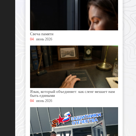
Свеча памяти
04
июнь 2026
Язык, который объединяет: как сленг мешает нам
быть едиными
04
июнь 2026