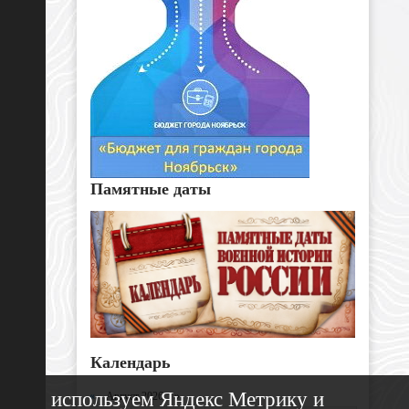
Памятные даты
Календарь
Мы используем Яндекс Метрику и
«
Август 2026 »