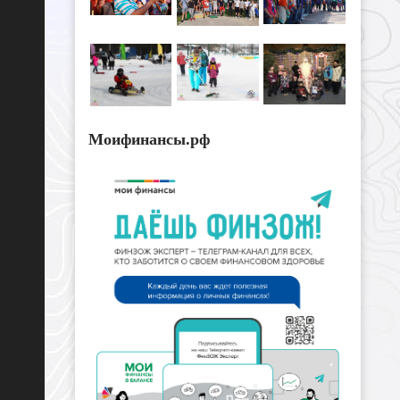
Моифинансы.рф