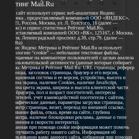
Рейтинг Mail.Ru
Пн
Вт
Ср
Чт
Пт
Сб
Вс
1
2
Этот сайт использует сервис веб-аналитики Яндекс
Метрика , предоставляемый компанией ООО «ЯНДЕКС»,
3
4
5
6
7
8
9
119021, Россия, Москва, ул. Л. Толстого, 16 (далее —
Яндекс) и сервис статистики Рейтинг Mail.Ru,
10
11
12
13
14
15
16
предоставляемый компанией ООО «ВК», 125167, г. Москва,
17
18
19
20
21
22
23
Россия, Ленинградский проспект д.39, стр.79. (далее —
Mail.Ru)
24
25
26
27
28
29
30
Сервис Яндекс Метрика и Рейтинг Mail.Ru использует
технологию “cookie” — небольшие текстовые файлы,
31
размещаемые на компьютере пользователей с целью анализа
их пользовательской активности (данные которые собирает
Яндекс Метрика и Рейтинг Mail.Ru: URL страницы, реферер
страницы, заголовок страницы, браузер и его версия,
О сайте
операционная система и ее версия, устройство, высота и
ширина экрана, наличие Cookies, наличие JavaScript,
глубина цвета экрана, ширина и высота клиентской части
629802 г. Ноябрьск, ул. Республики, 49
окна браузера, пол и возраст посетителей, интересы
Телефон: +7 (3496) 35-37-49
посетителей, учет взаимодействий посетителя с сайтом,
географические данные, параметры загрузки страницы,
E-mail: udsm@noyabrsk.yanao.ru
просмотр страницы, визит, переход по внешней ссылке,
cкачивание файла, отказ, время на сайте, глубина
Другие ресурсы
просмотра, наличие блокировки рекламы, данные о типе
соединения и скорости интернета).
Собранная при помощи cookie информация может помочь
Администрация города Ноябрьска
нам улучшить работу нашего сайта. Информация об
Департамент образования города Ноябрьска
использовании вами данного сайта, собранная при помощи