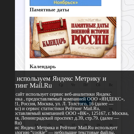
Памятные даты
Календарь
Мы используем Яндекс Метрику и
«
Август 2026 »
Рейтинг Mail.Ru
Пн
Вт
Ср
Чт
Пт
Сб
Вс
1
2
Этот сайт использует сервис веб-аналитики Яндекс
Метрика , предоставляемый компанией ООО «ЯНДЕКС»,
3
4
5
6
7
8
9
119021, Россия, Москва, ул. Л. Толстого, 16 (далее —
Яндекс) и сервис статистики Рейтинг Mail.Ru,
10
11
12
13
14
15
16
предоставляемый компанией ООО «ВК», 125167, г. Москва,
17
18
19
20
21
22
23
Россия, Ленинградский проспект д.39, стр.79. (далее —
Mail.Ru)
24
25
26
27
28
29
30
Сервис Яндекс Метрика и Рейтинг Mail.Ru использует
технологию “cookie” — небольшие текстовые файлы,
31