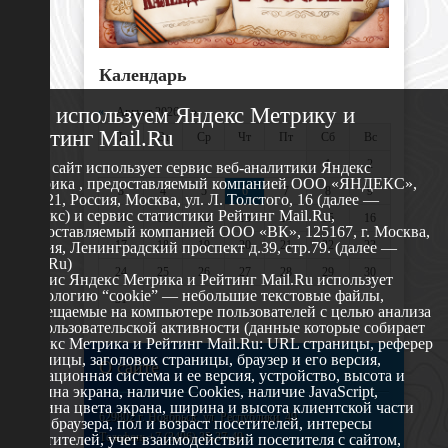
Календарь
Мы используем Яндекс Метрику и
«
Август 2026 »
Рейтинг Mail.Ru
Пн
Вт
Ср
Чт
Пт
Сб
Вс
1
2
Этот сайт использует сервис веб-аналитики Яндекс
Метрика , предоставляемый компанией ООО «ЯНДЕКС»,
3
4
5
6
7
8
9
119021, Россия, Москва, ул. Л. Толстого, 16 (далее —
Яндекс) и сервис статистики Рейтинг Mail.Ru,
10
11
12
13
14
15
16
предоставляемый компанией ООО «ВК», 125167, г. Москва,
17
18
19
20
21
22
23
Россия, Ленинградский проспект д.39, стр.79. (далее —
Mail.Ru)
24
25
26
27
28
29
30
Сервис Яндекс Метрика и Рейтинг Mail.Ru использует
технологию “cookie” — небольшие текстовые файлы,
31
размещаемые на компьютере пользователей с целью анализа
их пользовательской активности (данные которые собирает
Яндекс Метрика и Рейтинг Mail.Ru: URL страницы, реферер
страницы, заголовок страницы, браузер и его версия,
О сайте
операционная система и ее версия, устройство, высота и
ширина экрана, наличие Cookies, наличие JavaScript,
глубина цвета экрана, ширина и высота клиентской части
629802 г. Ноябрьск, ул. Республики, 49
окна браузера, пол и возраст посетителей, интересы
Телефон: +7 (3496) 35-37-49
посетителей, учет взаимодействий посетителя с сайтом,