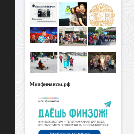
Моифинансы.рф