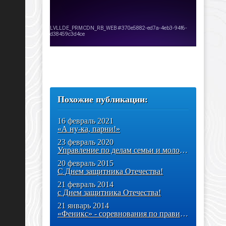
Похожие публикации:
16 февраль 2021
«А ну-ка, парни!»
23 февраль 2020
Управление по делам семьи и молодёжи поздравляет c Днём защитника
20 февраль 2015
С Днем защитника Отечества!
21 февраль 2014
с Днем защитника Отечества!
21 январь 2014
«Феникс» - соревнования по правилам армейского рукопашного боя