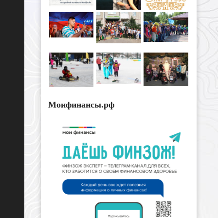
Моифинансы.рф