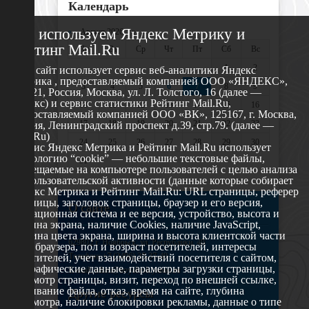
Календарь
Мы используем Яндекс Метрику и
«
Август 2026 »
Рейтинг Mail.Ru
Пн
Вт
Ср
Чт
Пт
Сб
Вс
1
2
Этот сайт использует сервис веб-аналитики Яндекс
Метрика , предоставляемый компанией ООО «ЯНДЕКС»,
3
4
5
6
7
8
9
119021, Россия, Москва, ул. Л. Толстого, 16 (далее —
Яндекс) и сервис статистики Рейтинг Mail.Ru,
10
11
12
13
14
15
16
предоставляемый компанией ООО «ВК», 125167, г. Москва,
17
18
19
20
21
22
23
Россия, Ленинградский проспект д.39, стр.79. (далее —
Mail.Ru)
24
25
26
27
28
29
30
Сервис Яндекс Метрика и Рейтинг Mail.Ru использует
технологию “cookie” — небольшие текстовые файлы,
31
размещаемые на компьютере пользователей с целью анализа
их пользовательской активности (данные которые собирает
Яндекс Метрика и Рейтинг Mail.Ru: URL страницы, реферер
страницы, заголовок страницы, браузер и его версия,
О сайте
операционная система и ее версия, устройство, высота и
ширина экрана, наличие Cookies, наличие JavaScript,
глубина цвета экрана, ширина и высота клиентской части
629802 г. Ноябрьск, ул. Республики, 49
окна браузера, пол и возраст посетителей, интересы
Телефон: +7 (3496) 35-37-49
посетителей, учет взаимодействий посетителя с сайтом,
географические данные, параметры загрузки страницы,
E-mail: udsm@noyabrsk.yanao.ru
просмотр страницы, визит, переход по внешней ссылке,
cкачивание файла, отказ, время на сайте, глубина
Другие ресурсы
просмотра, наличие блокировки рекламы, данные о типе