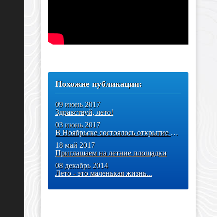
Похожие публикации:
09 июнь 2017
Здравствуй, лето!
03 июнь 2017
В Ноябрьске состоялось открытие летних площадок
18 май 2017
Приглашаем на летние площадки
08 декабрь 2014
Лето - это маленькая жизнь...