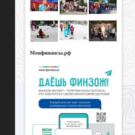
Моифинансы.рф