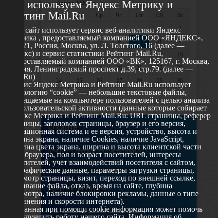
Мы используем Яндекс Метрику и
«
Август 2026 »
Рейтинг Mail.Ru
Пн
Вт
Ср
Чт
Пт
Сб
Вс
1
2
Этот сайт использует сервис веб-аналитики Яндекс
Метрика , предоставляемый компанией ООО «ЯНДЕКС»,
3
4
5
6
7
8
9
119021, Россия, Москва, ул. Л. Толстого, 16 (далее —
Яндекс) и сервис статистики Рейтинг Mail.Ru,
10
11
12
13
14
15
16
предоставляемый компанией ООО «ВК», 125167, г. Москва,
17
18
19
20
21
22
23
Россия, Ленинградский проспект д.39, стр.79. (далее —
Mail.Ru)
24
25
26
27
28
29
30
Сервис Яндекс Метрика и Рейтинг Mail.Ru использует
технологию “cookie” — небольшие текстовые файлы,
31
размещаемые на компьютере пользователей с целью анализа
их пользовательской активности (данные которые собирает
Яндекс Метрика и Рейтинг Mail.Ru: URL страницы, реферер
страницы, заголовок страницы, браузер и его версия,
О сайте
операционная система и ее версия, устройство, высота и
ширина экрана, наличие Cookies, наличие JavaScript,
глубина цвета экрана, ширина и высота клиентской части
629802 г. Ноябрьск, ул. Республики, 49
окна браузера, пол и возраст посетителей, интересы
Телефон: +7 (3496) 35-37-49
посетителей, учет взаимодействий посетителя с сайтом,
географические данные, параметры загрузки страницы,
E-mail: udsm@noyabrsk.yanao.ru
просмотр страницы, визит, переход по внешней ссылке,
cкачивание файла, отказ, время на сайте, глубина
Другие ресурсы
просмотра, наличие блокировки рекламы, данные о типе
соединения и скорости интернета).
Собранная при помощи cookie информация может помочь
Администрация города Ноябрьска
нам улучшить работу нашего сайта. Информация об