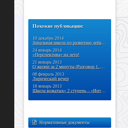
Похожие публикации:
10 декабрь 2014
Зональная школа по развитию дебат-технологий
24 январь 2014
«Перспектива» на лето!
21 январь 2013
О жизни за 2 минуты (Разговор 1. «О любви»)
08 февраль 2013
Лирический вечер
18 январь 2013
Школа вожатых» 2 ступень – «Интерактивный практикум
Нормативные документы