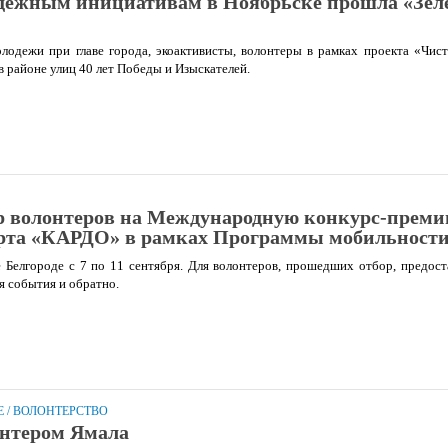
дежным инициативам в Ноябрьске прошла «Зел
лодежи при главе города, экоактивисты, волонтеры в рамках проекта «Чис
в районе улиц 40 лет Победы и Изыскателей.
р волонтеров на Международную конкурс-прем
орта «КАРДО» в рамках Программы мобильност
 Белгороде с 7 по 11 сентября. Для волонтеров, прошедших отбор, предос
я события и обратно.
Е
/
ВОЛОНТЕРСТВО
онтером Ямала