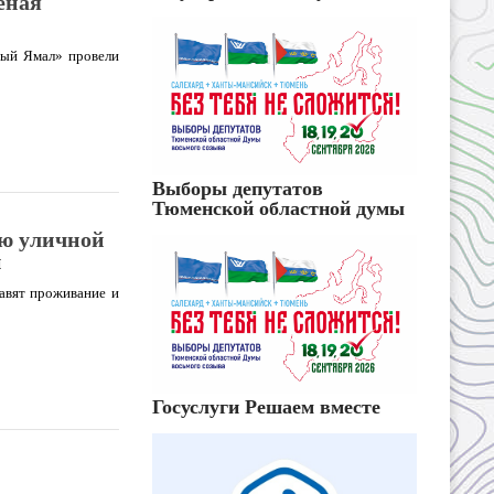
еная
тый Ямал» провели
Выборы депутатов
Тюменской областной думы
ию уличной
и
тавят проживание и
Госуслуги Решаем вместе