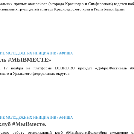
иальных прямых авиарейсов (в города Краснодар и Симферополь) ведется на
зованных групп детей в лагеря Краснодарского края и Республики Крым.
ТИЕ МОЛОДЕЖНЫХ ИНИЦИАТИВ
/
АФИША
валь #МЫВМЕСТЕ»
е. 17 ноября на платформе DOBRO.RU пройдёт «Добро.Фестиваль
ского и Уральского федеральных округов
ТИЕ МОЛОДЕЖНЫХ ИНИЦИАТИВ
/
АФИША
клуб #МыВместе.
свою работу региональный клуб #МыВместе.Волонтёры ежедневно о