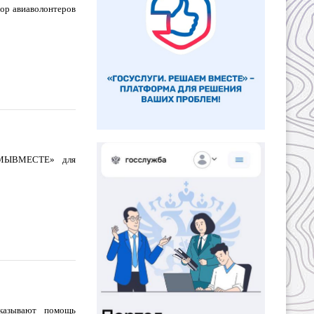
бор авиаволонтеров
 #МЫВМЕСТЕ» для
казывают помощь