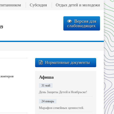
спитанником
Субсидия
Отдых детей и молодежи
Версия для
слабовидящих
49
Нормативные документы
олонтеров
Афиша
31 май
День Защиты Детей в Ноябрьске!
24 январь
Марафон семейных ценностей.