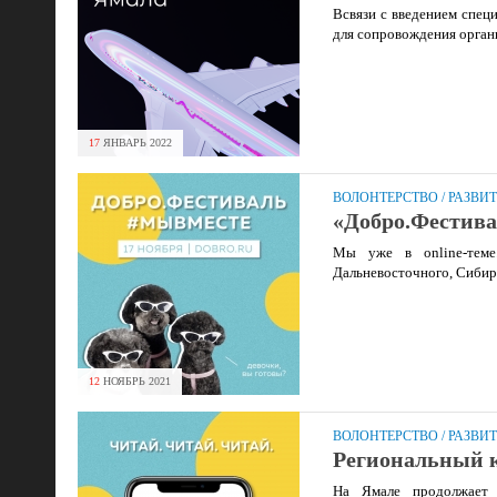
Всвязи с введением спец
для сопровождения органи
17
ЯНВАРЬ
2022
ВОЛОНТЕРСТВО
/
РАЗВИ
«Добро.Фести
Мы уже в online-тем
Дальневосточного, Сибир
12
НОЯБРЬ
2021
ВОЛОНТЕРСТВО
/
РАЗВИ
Региональный 
На Ямале продолжает 