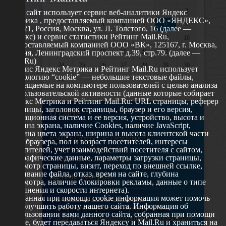
1
2
Этот сайт использует сервис веб-аналитики Яндекс
Метрика , предоставляемый компанией ООО «ЯНДЕКС»,
3
4
5
6
7
8
9
119021, Россия, Москва, ул. Л. Толстого, 16 (далее —
Яндекс) и сервис статистики Рейтинг Mail.Ru,
10
11
12
13
14
15
16
предоставляемый компанией ООО «ВК», 125167, г. Москва,
17
18
19
20
21
22
23
Россия, Ленинградский проспект д.39, стр.79. (далее —
Mail.Ru)
24
25
26
27
28
29
30
Сервис Яндекс Метрика и Рейтинг Mail.Ru использует
технологию “cookie” — небольшие текстовые файлы,
31
размещаемые на компьютере пользователей с целью анализа
их пользовательской активности (данные которые собирает
Яндекс Метрика и Рейтинг Mail.Ru: URL страницы, реферер
страницы, заголовок страницы, браузер и его версия,
О сайте
операционная система и ее версия, устройство, высота и
ширина экрана, наличие Cookies, наличие JavaScript,
глубина цвета экрана, ширина и высота клиентской части
629802 г. Ноябрьск, ул. Республики, 49
окна браузера, пол и возраст посетителей, интересы
Телефон: +7 (3496) 35-37-49
посетителей, учет взаимодействий посетителя с сайтом,
географические данные, параметры загрузки страницы,
E-mail: udsm@noyabrsk.yanao.ru
просмотр страницы, визит, переход по внешней ссылке,
cкачивание файла, отказ, время на сайте, глубина
Другие ресурсы
просмотра, наличие блокировки рекламы, данные о типе
соединения и скорости интернета).
Собранная при помощи cookie информация может помочь
Администрация города Ноябрьска
нам улучшить работу нашего сайта. Информация об
Департамент образования города Ноябрьска
использовании вами данного сайта, собранная при помощи
Департамент молодежной политики и туризма ЯНАО
cookie, будет передаваться Яндексу и Mail.Ru и храниться на