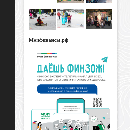
Моифинансы.рф