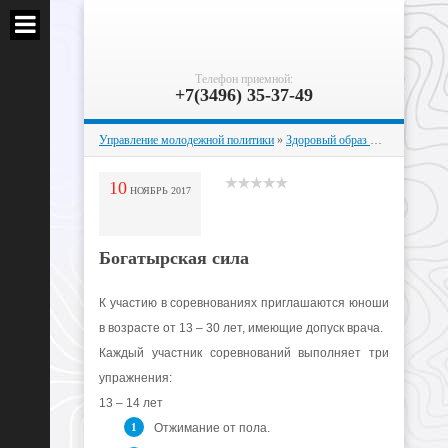
Телефон приемной:
+7(3496) 35-37-49
Управление молодежной политики
»
Здоровый образ жизни
» Богаты
10
НОЯБРЬ
2017
Богатырская сила
К участию в соревнованиях приглашаются юноши
в возрасте от 13 – 30 лет, имеющие допуск врача.
Каждый участник соревнований выполняет три
упражнения:
13 – 14 лет
Отжимание от пола.