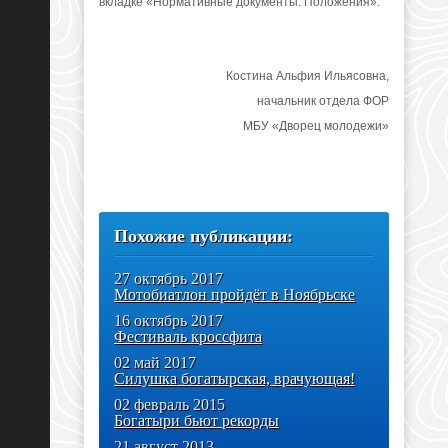
вкладке «Нормативные документы. Положения».
Костина Альфия Ильясовна,
начальник отдела ФОР
МБУ «Дворец молодежи»
Похожие публикации:
27 октябрь 2017
Мотобиатлон пройдёт в Ноябрьске
16 октябрь 2017
Фестиваль кроссфита
02 май 2017
Силушка богатырская, врачующая!
02 февраль 2015
Богатыри бьют рекорды
21 август 2013