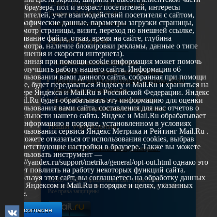
629802 г. Ноябрьск, ул. Республики, 49
окна браузера, пол и возраст посетителей, интересы
Телефон: +7 (3496) 35-37-49
посетителей, учет взаимодействий посетителя с сайтом,
географические данные, параметры загрузки страницы,
E-mail: udsm@noyabrsk.yanao.ru
просмотр страницы, визит, переход по внешней ссылке,
cкачивание файла, отказ, время на сайте, глубина
Другие ресурсы
просмотра, наличие блокировки рекламы, данные о типе
соединения и скорости интернета).
Собранная при помощи cookie информация может помочь
Администрация города Ноябрьска
нам улучшить работу нашего сайта. Информация об
Департамент образования города Ноябрьска
использовании вами данного сайта, собранная при помощи
Департамент молодежной политики и туризма ЯНАО
cookie, будет передаваться Яндексу и Mail.Ru и храниться на
Окружной молодежный центр
сервере Яндекса и Mail.Ru в Российской Федерации. Яндекс
Федеральное агенство по делам молодежи
и Mail.Ru будет обрабатывать эту информацию для оценки
использования вами сайта, составления для нас отчетов о
Туристско-информационный центр Ноябрьска
деятельности нашего сайта. Яндекс и Mail.Ru обрабатывает
эту информацию в порядке, установленном в условиях
Наши учреждения
использования сервиса Яндекс Метрика и Рейтинг Mail.Ru .
Вы можете отказаться от использования cookies, выбрав
соответствующие настройки в браузере. Также вы можете
МАУ МП МЦ "Школа Ямолод. Ноябрьск"
использовать инструмент —
https://yandex.ru/support/metrika/general/opt-out.html однако это
может повлиять на работу некоторых функций сайта.
Используя этот сайт, вы соглашаетесь на обработку данных
©2005 – 2026, Официальный сайт управления
о вас Яндексом и Mail.Ru в порядке и целях, указанных
молодежной политики Администрации города Ноябрьск
Все права защищены
выше.
Я согласен