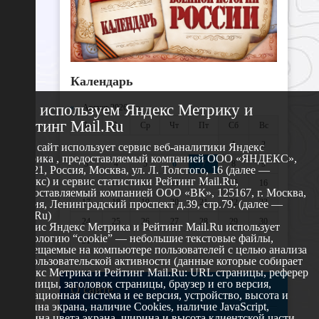
Календарь
Мы используем Яндекс Метрику и
«
Август 2026 »
Рейтинг Mail.Ru
Пн
Вт
Ср
Чт
Пт
Сб
Вс
1
2
Этот сайт использует сервис веб-аналитики Яндекс
Метрика , предоставляемый компанией ООО «ЯНДЕКС»,
3
4
5
6
7
8
9
119021, Россия, Москва, ул. Л. Толстого, 16 (далее —
Яндекс) и сервис статистики Рейтинг Mail.Ru,
10
11
12
13
14
15
16
предоставляемый компанией ООО «ВК», 125167, г. Москва,
17
18
19
20
21
22
23
Россия, Ленинградский проспект д.39, стр.79. (далее —
Mail.Ru)
24
25
26
27
28
29
30
Сервис Яндекс Метрика и Рейтинг Mail.Ru использует
технологию “cookie” — небольшие текстовые файлы,
31
размещаемые на компьютере пользователей с целью анализа
их пользовательской активности (данные которые собирает
Яндекс Метрика и Рейтинг Mail.Ru: URL страницы, реферер
страницы, заголовок страницы, браузер и его версия,
О сайте
операционная система и ее версия, устройство, высота и
ширина экрана, наличие Cookies, наличие JavaScript,
глубина цвета экрана, ширина и высота клиентской части