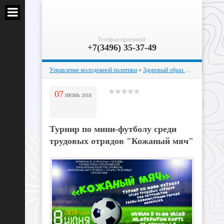
Телефон приемной:
+7(3496) 35-37-49
Управление молодежной политики
»
Здоровый образ жизни
» Турнир
07
ИЮНЬ
2018
Турнир по мини-футболу среди
трудовых отрядов "Кожаный мяч"