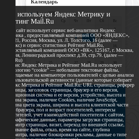
Календарь
Мы используем Яндекс Метрику и
«
Август 2026 »
Рейтинг Mail.Ru
Пн
Вт
Ср
Чт
Пт
Сб
Вс
1
2
Этот сайт использует сервис веб-аналитики Яндекс
Метрика , предоставляемый компанией ООО «ЯНДЕКС»,
3
4
5
6
7
8
9
119021, Россия, Москва, ул. Л. Толстого, 16 (далее —
Яндекс) и сервис статистики Рейтинг Mail.Ru,
10
11
12
13
14
15
16
предоставляемый компанией ООО «ВК», 125167, г. Москва,
17
18
19
20
21
22
23
Россия, Ленинградский проспект д.39, стр.79. (далее —
Mail.Ru)
24
25
26
27
28
29
30
Сервис Яндекс Метрика и Рейтинг Mail.Ru использует
технологию “cookie” — небольшие текстовые файлы,
31
размещаемые на компьютере пользователей с целью анализа
их пользовательской активности (данные которые собирает
Яндекс Метрика и Рейтинг Mail.Ru: URL страницы, реферер
страницы, заголовок страницы, браузер и его версия,
О сайте
операционная система и ее версия, устройство, высота и
ширина экрана, наличие Cookies, наличие JavaScript,
глубина цвета экрана, ширина и высота клиентской части
629802 г. Ноябрьск, ул. Республики, 49
окна браузера, пол и возраст посетителей, интересы
Телефон: +7 (3496) 35-37-49
посетителей, учет взаимодействий посетителя с сайтом,
географические данные, параметры загрузки страницы,
E-mail: udsm@noyabrsk.yanao.ru
просмотр страницы, визит, переход по внешней ссылке,
cкачивание файла, отказ, время на сайте, глубина
Другие ресурсы
просмотра, наличие блокировки рекламы, данные о типе