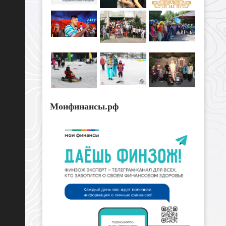
Моифинансы.рф