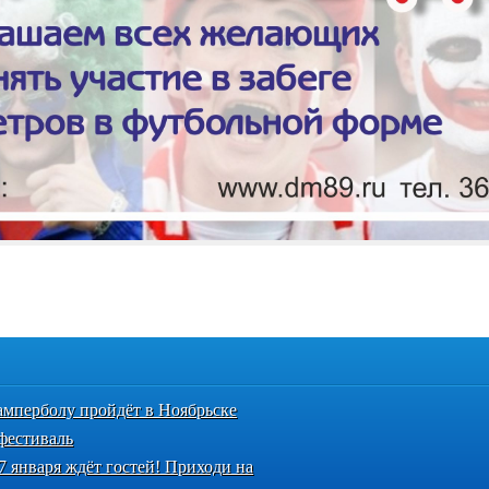
амперболу пройдёт в Ноябрьске
естиваль
7 января ждёт гостей! Приходи на