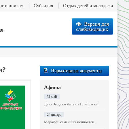
спитанником
Субсидия
Отдых детей и молодежи
Версия для
слабовидящих
49
м?
Нормативные документы
Афиша
31 май
День Защиты Детей в Ноябрьске!
24 январь
Марафон семейных ценностей.