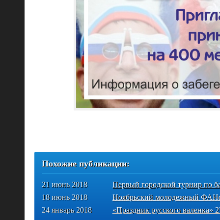
Похожие публикации:
21 июнь 2018
Первый городской турнир по б
18 июнь 2018
Ноябрьский молодежный ФАНф
24 январь 2018
«Праздник русского валенка» 2