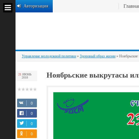
Главна
Авторизация
Управление молодежной политики
»
Здоровый образ жизни
» Ноябрьские 
Ноябрьские выкрутасы или 
21
ИЮНЬ
2018