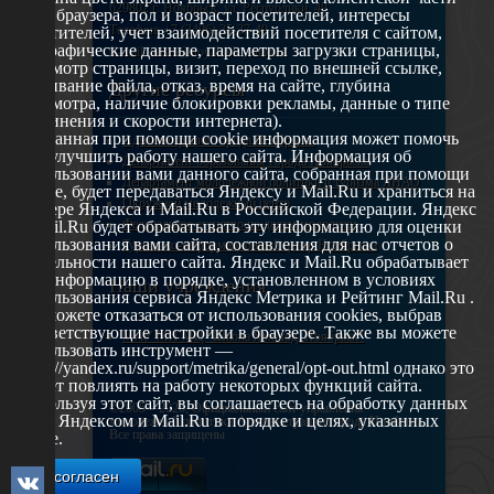
629802 г. Ноябрьск, ул. Республики, 49
окна браузера, пол и возраст посетителей, интересы
Телефон: +7 (3496) 35-37-49
посетителей, учет взаимодействий посетителя с сайтом,
географические данные, параметры загрузки страницы,
E-mail: udsm@noyabrsk.yanao.ru
просмотр страницы, визит, переход по внешней ссылке,
cкачивание файла, отказ, время на сайте, глубина
Другие ресурсы
просмотра, наличие блокировки рекламы, данные о типе
соединения и скорости интернета).
Собранная при помощи cookie информация может помочь
Администрация города Ноябрьска
нам улучшить работу нашего сайта. Информация об
Департамент образования города Ноябрьска
использовании вами данного сайта, собранная при помощи
Департамент молодежной политики и туризма ЯНАО
cookie, будет передаваться Яндексу и Mail.Ru и храниться на
Окружной молодежный центр
сервере Яндекса и Mail.Ru в Российской Федерации. Яндекс
Федеральное агенство по делам молодежи
и Mail.Ru будет обрабатывать эту информацию для оценки
использования вами сайта, составления для нас отчетов о
Туристско-информационный центр Ноябрьска
деятельности нашего сайта. Яндекс и Mail.Ru обрабатывает
эту информацию в порядке, установленном в условиях
Наши учреждения
использования сервиса Яндекс Метрика и Рейтинг Mail.Ru .
Вы можете отказаться от использования cookies, выбрав
соответствующие настройки в браузере. Также вы можете
МАУ МП МЦ "Школа Ямолод. Ноябрьск"
использовать инструмент —
https://yandex.ru/support/metrika/general/opt-out.html однако это
может повлиять на работу некоторых функций сайта.
Используя этот сайт, вы соглашаетесь на обработку данных
©2005 – 2026, Официальный сайт управления
о вас Яндексом и Mail.Ru в порядке и целях, указанных
молодежной политики Администрации города Ноябрьск
Все права защищены
выше.
Я согласен