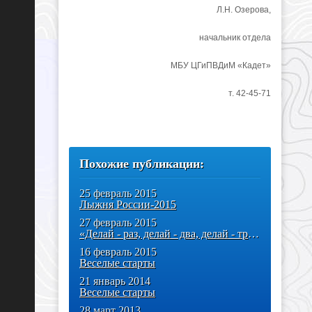
Л.Н. Озерова,
начальник отдела
МБУ ЦГиПВДиМ «Кадет»
т. 42-45-71
Похожие публикации:
25 февраль 2015
Лыжня России-2015
27 февраль 2015
«Делай - раз, делай - два, делай - три!»
16 февраль 2015
Веселые старты
21 январь 2014
Веселые старты
28 март 2013