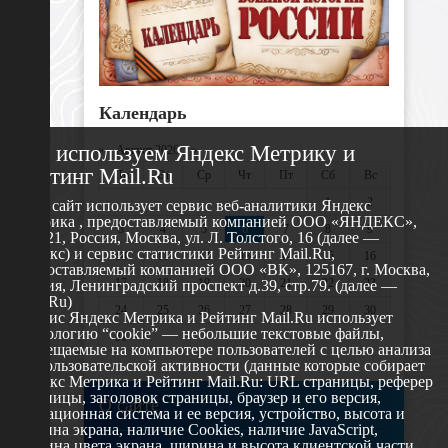
Календарь
Мы используем Яндекс Метрику и
«
Август 2026 »
Рейтинг Mail.Ru
Пн
Вт
Ср
Чт
Пт
Сб
Вс
1
2
Этот сайт использует сервис веб-аналитики Яндекс
Метрика , предоставляемый компанией ООО «ЯНДЕКС»,
3
4
5
6
7
8
9
119021, Россия, Москва, ул. Л. Толстого, 16 (далее —
Яндекс) и сервис статистики Рейтинг Mail.Ru,
10
11
12
13
14
15
16
предоставляемый компанией ООО «ВК», 125167, г. Москва,
17
18
19
20
21
22
23
Россия, Ленинградский проспект д.39, стр.79. (далее —
Mail.Ru)
24
25
26
27
28
29
30
Сервис Яндекс Метрика и Рейтинг Mail.Ru использует
технологию “cookie” — небольшие текстовые файлы,
31
размещаемые на компьютере пользователей с целью анализа
их пользовательской активности (данные которые собирает
Яндекс Метрика и Рейтинг Mail.Ru: URL страницы, реферер
страницы, заголовок страницы, браузер и его версия,
О сайте
операционная система и ее версия, устройство, высота и
ширина экрана, наличие Cookies, наличие JavaScript,
глубина цвета экрана, ширина и высота клиентской части