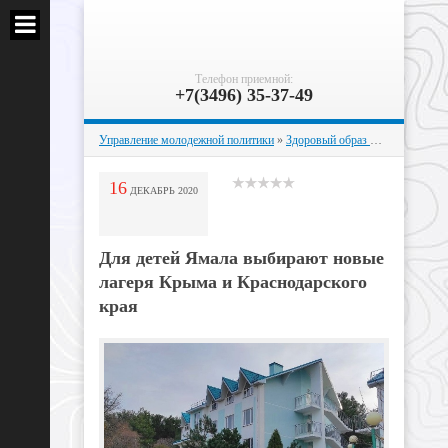
Телефон приемной:
+7(3496) 35-37-49
Управление молодежной политики
»
Здоровый образ жизни
» Для де
16
ДЕКАБРЬ
2020
Для детей Ямала выбирают новые
лагеря Крыма и Краснодарского
края