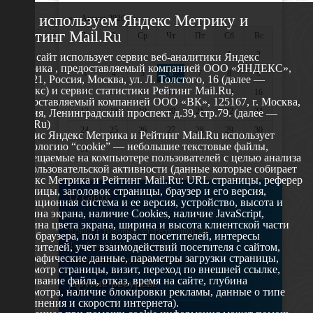
Мы используем Яндекс Метрику и
«
Август 2026 »
Рейтинг Mail.Ru
Пн
Вт
Ср
Чт
Пт
Сб
Вс
1
2
Этот сайт использует сервис веб-аналитики Яндекс
Метрика , предоставляемый компанией ООО «ЯНДЕКС»,
3
4
5
6
7
8
9
119021, Россия, Москва, ул. Л. Толстого, 16 (далее —
Яндекс) и сервис статистики Рейтинг Mail.Ru,
10
11
12
13
14
15
16
предоставляемый компанией ООО «ВК», 125167, г. Москва,
17
18
19
20
21
22
23
Россия, Ленинградский проспект д.39, стр.79. (далее —
Mail.Ru)
24
25
26
27
28
29
30
Сервис Яндекс Метрика и Рейтинг Mail.Ru использует
технологию “cookie” — небольшие текстовые файлы,
31
размещаемые на компьютере пользователей с целью анализа
их пользовательской активности (данные которые собирает
Яндекс Метрика и Рейтинг Mail.Ru: URL страницы, реферер
страницы, заголовок страницы, браузер и его версия,
О сайте
операционная система и ее версия, устройство, высота и
ширина экрана, наличие Cookies, наличие JavaScript,
глубина цвета экрана, ширина и высота клиентской части
629802 г. Ноябрьск, ул. Республики, 49
окна браузера, пол и возраст посетителей, интересы
Телефон: +7 (3496) 35-37-49
посетителей, учет взаимодействий посетителя с сайтом,
географические данные, параметры загрузки страницы,
E-mail: udsm@noyabrsk.yanao.ru
просмотр страницы, визит, переход по внешней ссылке,
cкачивание файла, отказ, время на сайте, глубина
Другие ресурсы
просмотра, наличие блокировки рекламы, данные о типе
соединения и скорости интернета).