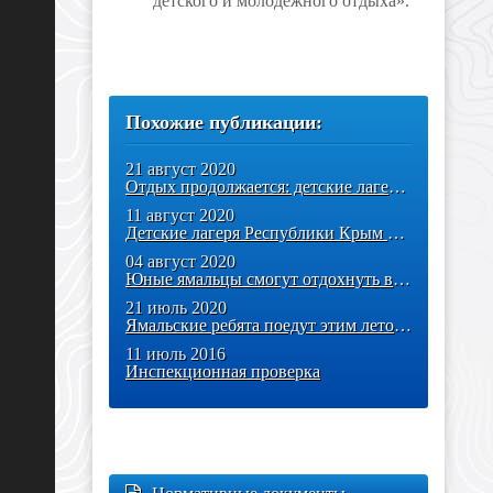
детского и молодёжного отдыха».
Похожие публикации:
21 август 2020
Отдых продолжается: детские лагеря Краснодарского края и Республики
11 август 2020
Детские лагеря Республики Крым готовы к приёму ямальских детей
04 август 2020
Юные ямальцы смогут отдохнуть в детских лагерях Крыма
21 июль 2020
Ямальские ребята поедут этим летом в лагеря! Все расходы берёт на
11 июль 2016
Инспекционная проверка