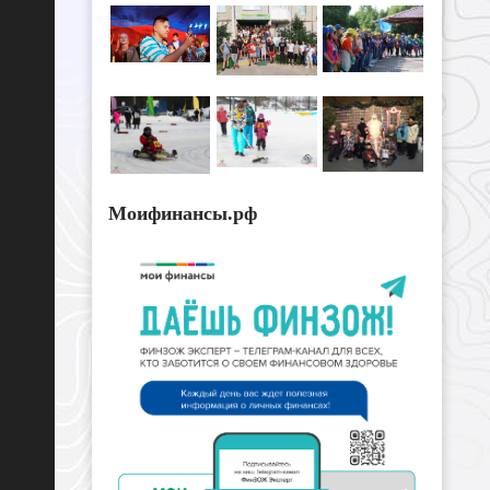
Моифинансы.рф