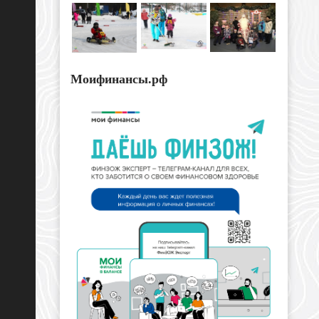
Моифинансы.рф