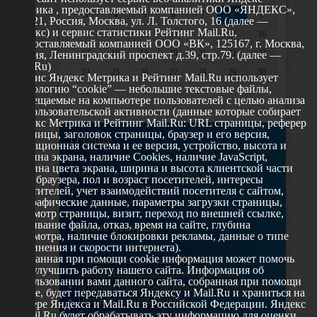
Метрика , предоставляемый компанией ООО «ЯНДЕКС»,
3
4
5
6
7
8
9
119021, Россия, Москва, ул. Л. Толстого, 16 (далее —
Яндекс) и сервис статистики Рейтинг Mail.Ru,
10
11
12
13
14
15
16
предоставляемый компанией ООО «ВК», 125167, г. Москва,
17
18
19
20
21
22
23
Россия, Ленинградский проспект д.39, стр.79. (далее —
Mail.Ru)
24
25
26
27
28
29
30
Сервис Яндекс Метрика и Рейтинг Mail.Ru использует
технологию “cookie” — небольшие текстовые файлы,
31
размещаемые на компьютере пользователей с целью анализа
их пользовательской активности (данные которые собирает
Яндекс Метрика и Рейтинг Mail.Ru: URL страницы, реферер
страницы, заголовок страницы, браузер и его версия,
О сайте
операционная система и ее версия, устройство, высота и
ширина экрана, наличие Cookies, наличие JavaScript,
глубина цвета экрана, ширина и высота клиентской части
629802 г. Ноябрьск, ул. Республики, 49
окна браузера, пол и возраст посетителей, интересы
Телефон: +7 (3496) 35-37-49
посетителей, учет взаимодействий посетителя с сайтом,
географические данные, параметры загрузки страницы,
E-mail: udsm@noyabrsk.yanao.ru
просмотр страницы, визит, переход по внешней ссылке,
cкачивание файла, отказ, время на сайте, глубина
Другие ресурсы
просмотра, наличие блокировки рекламы, данные о типе
соединения и скорости интернета).
Собранная при помощи cookie информация может помочь
Администрация города Ноябрьска
нам улучшить работу нашего сайта. Информация об
Департамент образования города Ноябрьска
использовании вами данного сайта, собранная при помощи
Департамент молодежной политики и туризма ЯНАО
cookie, будет передаваться Яндексу и Mail.Ru и храниться на
Окружной молодежный центр
сервере Яндекса и Mail.Ru в Российской Федерации. Яндекс
Федеральное агенство по делам молодежи
и Mail.Ru будет обрабатывать эту информацию для оценки