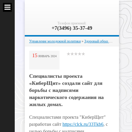
Телефон приемной:
+7(3496) 35-37-49
Управление молодежной политики
»
Здоровый образ жизни
» Специа
15
ЯНВАРЬ
2024
Специалисты проекта
«КиберЩит» создали сайт для
борьбы с надписями
наркотического содержания на
жилых домах.
Специалистами проекта "КиберЩит"
разработан сайт
https://clck.ru/33Tkb6
, с
целью борьбы с надписями