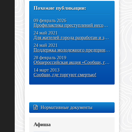
Похожие публикации:
09 февраль 2026
Профилактика преступлений несовершеннолетних
24 май 2021
Для жителей города разработан и запущен официальный сайт по
24 май 2021
Поддержка молодежного предпринимательства «Про-Business89»
28 февраль 2019
Общероссийская акция «Сообщи, где торгуют смертью»
14 март 2013
Сообщи, где торгуют смертью!
Нормативные документы
Афиша