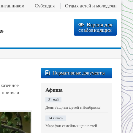
спитанником
Субсидия
Отдых детей и молодежи
Версия для
слабовидящих
49
Нормативные документы
 казенное
Афиша
" приняли
31 май
День Защиты Детей в Ноябрьске!
24 январь
Марафон семейных ценностей.