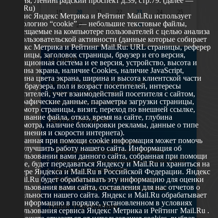
Россия, Ленинградский проспект д.39, стр.79. (далее —
Mail.Ru)
19
20
21
22
23
24
25
Сервис Яндекс Метрика и Рейтинг Mail.Ru использует
технологию “cookie” — небольшие текстовые файлы,
26
27
28
29
30
31
размещаемые на компьютере пользователей с целью анализа
их пользовательской активности (данные которые собирает
Яндекс Метрика и Рейтинг Mail.Ru: URL страницы, реферер
страницы, заголовок страницы, браузер и его версия,
О сайте
операционная система и ее версия, устройство, высота и
ширина экрана, наличие Cookies, наличие JavaScript,
глубина цвета экрана, ширина и высота клиентской части
629802 г. Ноябрьск, ул. Республики, 49
окна браузера, пол и возраст посетителей, интересы
Телефон: +7 (3496) 35-37-49
посетителей, учет взаимодействий посетителя с сайтом,
географические данные, параметры загрузки страницы,
E-mail: udsm@noyabrsk.yanao.ru
просмотр страницы, визит, переход по внешней ссылке,
cкачивание файла, отказ, время на сайте, глубина
Другие ресурсы
просмотра, наличие блокировки рекламы, данные о типе
соединения и скорости интернета).
Собранная при помощи cookie информация может помочь
Администрация города Ноябрьска
нам улучшить работу нашего сайта. Информация об
Департамент образования города Ноябрьска
использовании вами данного сайта, собранная при помощи
Департамент молодежной политики и туризма ЯНАО
cookie, будет передаваться Яндексу и Mail.Ru и храниться на
Окружной молодежный центр
сервере Яндекса и Mail.Ru в Российской Федерации. Яндекс
Федеральное агенство по делам молодежи
и Mail.Ru будет обрабатывать эту информацию для оценки
использования вами сайта, составления для нас отчетов о
Туристско-информационный центр Ноябрьска
деятельности нашего сайта. Яндекс и Mail.Ru обрабатывает
эту информацию в порядке, установленном в условиях
Наши учреждения
использования сервиса Яндекс Метрика и Рейтинг Mail.Ru .