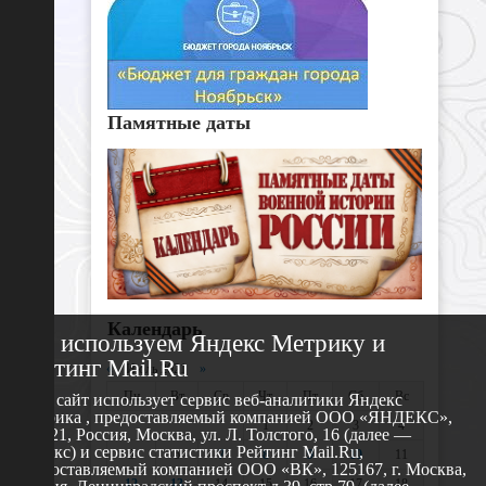
Памятные даты
Календарь
Мы используем Яндекс Метрику и
Рейтинг Mail.Ru
«
Июль 2021
»
Пн
Вт
Ср
Чт
Пт
Сб
Вс
Этот сайт использует сервис веб-аналитики Яндекс
Метрика , предоставляемый компанией ООО «ЯНДЕКС»,
1
2
3
4
119021, Россия, Москва, ул. Л. Толстого, 16 (далее —
Яндекс) и сервис статистики Рейтинг Mail.Ru,
5
6
7
8
9
10
11
предоставляемый компанией ООО «ВК», 125167, г. Москва,
12
13
14
15
16
17
18