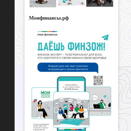
Моифинансы.рф