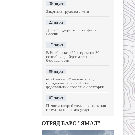
30 август
Закрытие трудового лета
22 август
День Государственного флага
России
17 август
В Ноябрьске с 20 августа по 20
сентября пройдет месячник
безопасности!
08 август
«Субъекты РФ — навстречу
гражданам России 2024»:
федеральный новостной лекторий
07 август
Памятка потребителя при оказании
стоматологических услуг
ОТРЯД БАРС "ЯМАЛ"