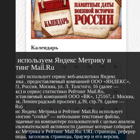
Календарь
Мы используем Яндекс Метрику и
«
Июль 2023
»
Рейтинг Mail.Ru
Пн
Вт
Ср
Чт
Пт
Сб
Вс
1
2
Этот сайт использует сервис веб-аналитики Яндекс
Метрика , предоставляемый компанией ООО «ЯНДЕКС»,
3
4
5
6
7
8
9
119021, Россия, Москва, ул. Л. Толстого, 16 (далее —
Яндекс) и сервис статистики Рейтинг Mail.Ru,
10
11
12
13
14
15
16
предоставляемый компанией ООО «ВК», 125167, г. Москва,
17
18
19
20
21
22
23
Россия, Ленинградский проспект д.39, стр.79. (далее —
Mail.Ru)
24
25
26
27
28
29
30
Сервис Яндекс Метрика и Рейтинг Mail.Ru использует
технологию “cookie” — небольшие текстовые файлы,
31
размещаемые на компьютере пользователей с целью анализа
их пользовательской активности (данные которые собирает
Яндекс Метрика и Рейтинг Mail.Ru: URL страницы, реферер
страницы, заголовок страницы, браузер и его версия,
О сайте