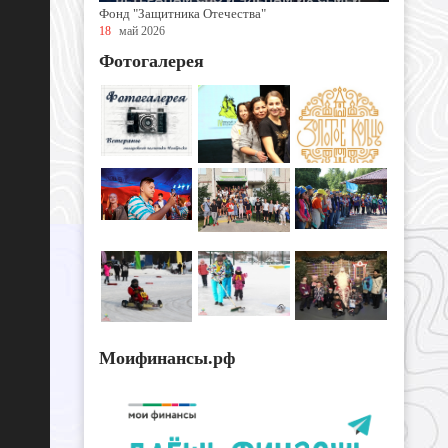
Фонд "Защитника Отечества"
18
май 2026
Фотогалерея
Моифинансы.рф