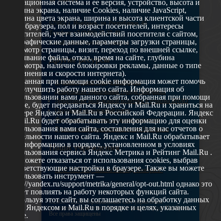
операционная система и ее версия, устройство, высота и
ширина экрана, наличие Cookies, наличие JavaScript,
глубина цвета экрана, ширина и высота клиентской части
629802 г. Ноябрьск, ул. Республики, 49
окна браузера, пол и возраст посетителей, интересы
Телефон: +7 (3496) 35-37-49
посетителей, учет взаимодействий посетителя с сайтом,
географические данные, параметры загрузки страницы,
E-mail: udsm@noyabrsk.yanao.ru
просмотр страницы, визит, переход по внешней ссылке,
cкачивание файла, отказ, время на сайте, глубина
Другие ресурсы
просмотра, наличие блокировки рекламы, данные о типе
соединения и скорости интернета).
Собранная при помощи cookie информация может помочь
Администрация города Ноябрьска
нам улучшить работу нашего сайта. Информация об
Департамент образования города Ноябрьска
использовании вами данного сайта, собранная при помощи
Департамент молодежной политики и туризма ЯНАО
cookie, будет передаваться Яндексу и Mail.Ru и храниться на
Окружной молодежный центр
сервере Яндекса и Mail.Ru в Российской Федерации. Яндекс
Федеральное агенство по делам молодежи
и Mail.Ru будет обрабатывать эту информацию для оценки
использования вами сайта, составления для нас отчетов о
Туристско-информационный центр Ноябрьска
деятельности нашего сайта. Яндекс и Mail.Ru обрабатывает
эту информацию в порядке, установленном в условиях
Наши учреждения
использования сервиса Яндекс Метрика и Рейтинг Mail.Ru .
Вы можете отказаться от использования cookies, выбрав
соответствующие настройки в браузере. Также вы можете
МАУ МП МЦ "Школа Ямолод. Ноябрьск"
использовать инструмент —
https://yandex.ru/support/metrika/general/opt-out.html однако это
может повлиять на работу некоторых функций сайта.
Используя этот сайт, вы соглашаетесь на обработку данных
©2005 – 2026, Официальный сайт управления
о вас Яндексом и Mail.Ru в порядке и целях, указанных
молодежной политики Администрации города Ноябрьск
Все права защищены
выше.