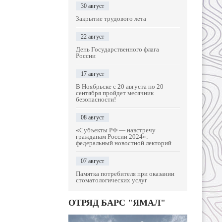
30 август
Закрытие трудового лета
22 август
День Государственного флага
России
17 август
В Ноябрьске с 20 августа по 20
сентября пройдет месячник
безопасности!
08 август
«Субъекты РФ — навстречу
гражданам России 2024»:
федеральный новостной лекторий
07 август
Памятка потребителя при оказании
стоматологических услуг
ОТРЯД БАРС "ЯМАЛ"