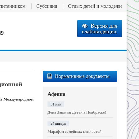
спитанником
Субсидия
Отдых детей и молодежи
Версия для
слабовидящих
49
Нормативные документы
ционной
Афиша
е в Международном
31 май
День Защиты Детей в Ноябрьске!
24 январь
Марафон семейных ценностей.