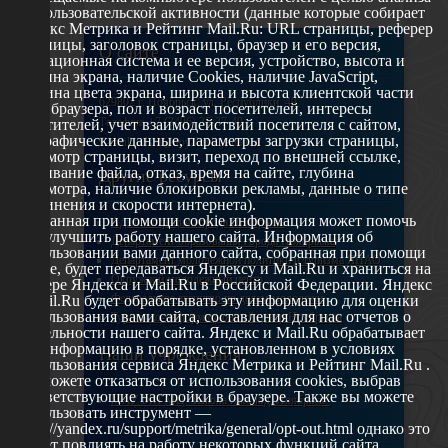
их пользовательской активности (данные которые собирает
Яндекс Метрика и Рейтинг Mail.Ru: URL страницы, реферер
страницы, заголовок страницы, браузер и его версия,
О сайте
операционная система и ее версия, устройство, высота и
ширина экрана, наличие Cookies, наличие JavaScript,
глубина цвета экрана, ширина и высота клиентской части
629802 г. Ноябрьск, ул. Республики, 49
окна браузера, пол и возраст посетителей, интересы
Телефон: +7 (3496) 35-37-49
посетителей, учет взаимодействий посетителя с сайтом,
географические данные, параметры загрузки страницы,
E-mail: udsm@noyabrsk.yanao.ru
просмотр страницы, визит, переход по внешней ссылке,
cкачивание файла, отказ, время на сайте, глубина
Другие ресурсы
просмотра, наличие блокировки рекламы, данные о типе
соединения и скорости интернета).
Собранная при помощи cookie информация может помочь
Администрация города Ноябрьска
нам улучшить работу нашего сайта. Информация об
Департамент образования города Ноябрьска
использовании вами данного сайта, собранная при помощи
Департамент молодежной политики и туризма ЯНАО
cookie, будет передаваться Яндексу и Mail.Ru и храниться на
Окружной молодежный центр
сервере Яндекса и Mail.Ru в Российской Федерации. Яндекс
Федеральное агенство по делам молодежи
и Mail.Ru будет обрабатывать эту информацию для оценки
использования вами сайта, составления для нас отчетов о
Туристско-информационный центр Ноябрьска
деятельности нашего сайта. Яндекс и Mail.Ru обрабатывает
эту информацию в порядке, установленном в условиях
Наши учреждения
использования сервиса Яндекс Метрика и Рейтинг Mail.Ru .
Вы можете отказаться от использования cookies, выбрав
соответствующие настройки в браузере. Также вы можете
МАУ МП МЦ "Школа Ямолод. Ноябрьск"
использовать инструмент —
https://yandex.ru/support/metrika/general/opt-out.html однако это
может повлиять на работу некоторых функций сайта.