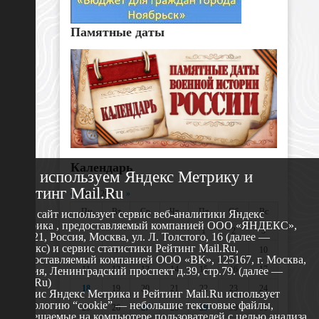
Памятные даты
Календарь
Мы используем Яндекс Метрику и
Рейтинг Mail.Ru
«
Май 2026
»
Пн
Вт
Ср
Чт
Пт
Сб
Вс
Этот сайт использует сервис веб-аналитики Яндекс
Метрика , предоставляемый компанией ООО «ЯНДЕКС»,
1
2
3
119021, Россия, Москва, ул. Л. Толстого, 16 (далее —
Яндекс) и сервис статистики Рейтинг Mail.Ru,
4
5
6
7
8
9
10
предоставляемый компанией ООО «ВК», 125167, г. Москва,
11
12
13
14
15
16
17
Россия, Ленинградский проспект д.39, стр.79. (далее —
Mail.Ru)
18
19
20
21
22
23
24
Сервис Яндекс Метрика и Рейтинг Mail.Ru использует
технологию “cookie” — небольшие текстовые файлы,
25
26
27
28
29
30
31
размещаемые на компьютере пользователей с целью анализа