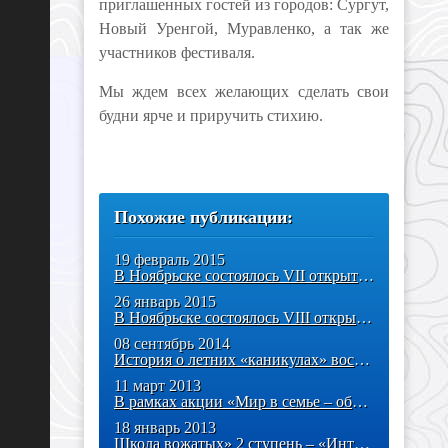
приглашенных гостей из городов: Сургут,
Новый Уренгой, Муравленко, а так же
участников фестиваля.
Мы ждем всех желающих сделать свои
будни ярче и приручить стихию.
Похожие публикации:
19 февраль 2015
В Ноябрьске состоялось VII открытое первенство города по
26 январь 2015
В Ноябрьске состоялось VIII открытое первенство по картингу
08 сентябрь 2014
История о летних «каникулах» воспитанников объединения «Театр огня и
11 март 2013
В рамках акции «Мир в семье – общество без насилия» состоится акция
18 январь 2013
Школа вожатых» 2 ступень – «Интерактивный практикум