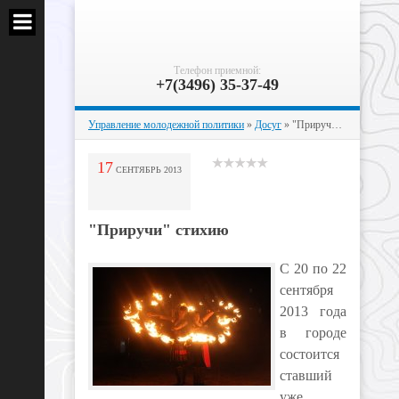
Телефон приемной:
+7(3496) 35-37-49
Управление молодежной политики
»
Досуг
» "Приручи" стихию
17
СЕНТЯБРЬ
2013
"Приручи" стихию
С 20 по 22
сентября
2013 года
в городе
состоится
ставший
уже