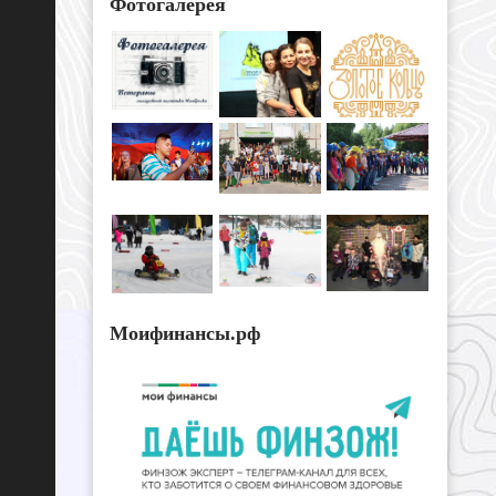
Фотогалерея
Моифинансы.рф