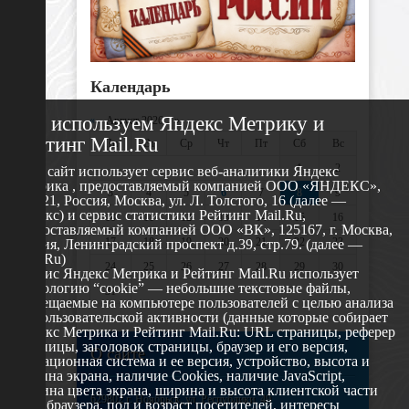
Календарь
Мы используем Яндекс Метрику и
«
Август 2026 »
Рейтинг Mail.Ru
Пн
Вт
Ср
Чт
Пт
Сб
Вс
1
2
Этот сайт использует сервис веб-аналитики Яндекс
Метрика , предоставляемый компанией ООО «ЯНДЕКС»,
3
4
5
6
7
8
9
119021, Россия, Москва, ул. Л. Толстого, 16 (далее —
Яндекс) и сервис статистики Рейтинг Mail.Ru,
10
11
12
13
14
15
16
предоставляемый компанией ООО «ВК», 125167, г. Москва,
17
18
19
20
21
22
23
Россия, Ленинградский проспект д.39, стр.79. (далее —
Mail.Ru)
24
25
26
27
28
29
30
Сервис Яндекс Метрика и Рейтинг Mail.Ru использует
технологию “cookie” — небольшие текстовые файлы,
31
размещаемые на компьютере пользователей с целью анализа
их пользовательской активности (данные которые собирает
Яндекс Метрика и Рейтинг Mail.Ru: URL страницы, реферер
страницы, заголовок страницы, браузер и его версия,
О сайте
операционная система и ее версия, устройство, высота и
ширина экрана, наличие Cookies, наличие JavaScript,
глубина цвета экрана, ширина и высота клиентской части
629802 г. Ноябрьск, ул. Республики, 49
окна браузера, пол и возраст посетителей, интересы