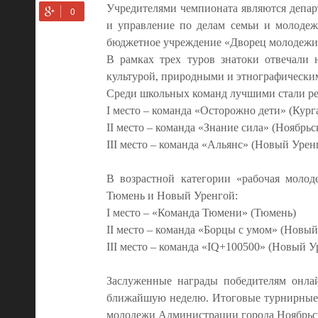
Учредителями чемпионата являются депар
и управление по делам семьи и молоде
бюджетное учреждение «Дворец молодежи
В рамках трех туров знатоки отвечали 
культурой, природными и этнографически
Среди школьных команд лучшими стали реб
I место – команда «Осторожно дети» (Кург
II место – команда «Знание сила» (Ноябрьс
III место – команда «Альянс» (Новый Урен
В возрастной категории «рабочая молод
Тюмень и Новый Уренгой:
I место – «Команда Тюмени» (Тюмень)
II место – команда «Борцы с умом» (Новый
III место – команда «IQ+100500» (Новый У
Заслуженные награды победителям онлай
ближайшую неделю. Итоговые турнирные 
молодежи Администрации города Ноябрьс