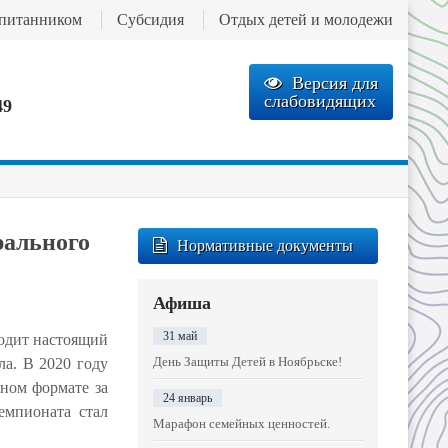
спитанником
Субсидия
Отдых детей и молодежи
Версия для
слабовидящих
49
рального
Нормативные документы
Афиша
31 май
одит настоящий
День Защиты Детей в Ноябрьске!
ла. В 2020 году
ном формате за
24 январь
емпионата стал
Марафон семейных ценностей.