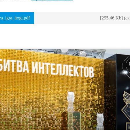
_igra_itogi.pdf
[295,46 Kb] (c