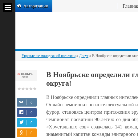
Главна
Авторизация
Управление молодежной политики
»
Досуг
» В Ноябрьске определили глав
В Ноябрьске определили г
30
НОЯБРЬ
2020
округа!
В Ноябрьске определили главных интеллек
Онлайн чемпионат по интеллектуальной и
фурор, становясь центром притяжения эр
чемпионат посвятили 90-летию со дня об
«Хрустальных сов» сражалась 141 коман
знаменитый капитан команды элитарного к