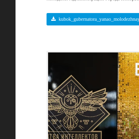
kubok_gubernatora_yanao_molodezhnaya