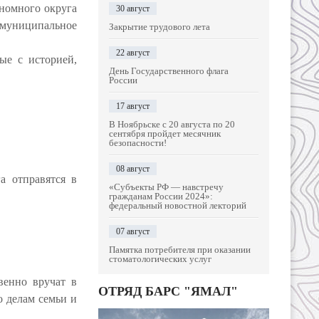
номного округа
30 август
 муниципальное
Закрытие трудового лета
22 август
ые с историей,
День Государственного флага
России
17 август
В Ноябрьске с 20 августа по 20
сентября пройдет месячник
безопасности!
08 август
а отправятся в
«Субъекты РФ — навстречу
гражданам России 2024»:
федеральный новостной лекторий
07 август
Памятка потребителя при оказании
стоматологических услуг
венно вручат в
ОТРЯД БАРС "ЯМАЛ"
 делам семьи и