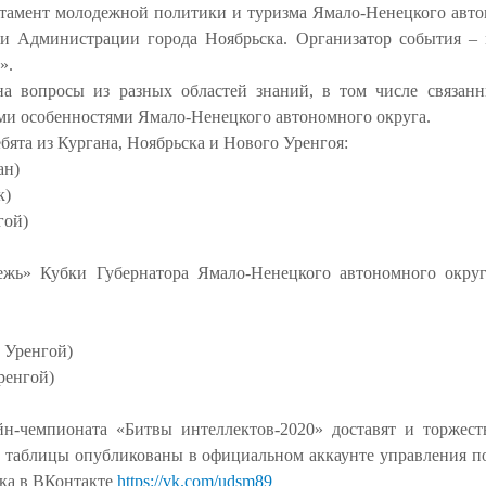
тамент молодежной политики и туризма Ямало-Ненецкого авто
жи Администрации города Ноябрьска. Организатор события –
».
на вопросы из разных областей знаний, в том числе связанн
ми особенностями Ямало-Ненецкого автономного округа.
ята из Кургана, Ноябрьска и Нового Уренгоя:
ан)
к)
гой)
ежь» Кубки Губернатора Ямало-Ненецкого автономного округ
 Уренгой)
ренгой)
н-чемпионата «Битвы интеллектов-2020» доставят и торжест
таблицы опубликованы в официальном аккаунте управления по
ка в ВКонтакте
https://vk.com/udsm89