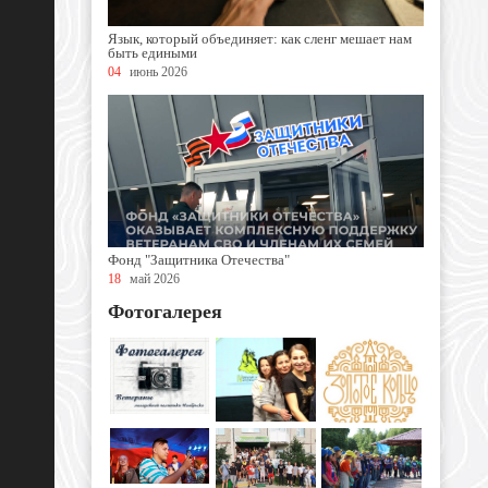
Язык, который объединяет: как сленг мешает нам
быть едиными
04
июнь 2026
Фонд "Защитника Отечества"
18
май 2026
Фотогалерея