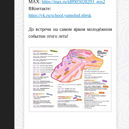
MAX:
https://max.ru/id8905028293_gos2
ВКонтакте:
https://vk.ru/school.yamolod.nbrsk
До встречи на самом ярком молодёжном
событии этого лета!