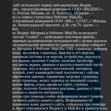
1
2
Этот сайт использует сервис веб-аналитики Яндекс
Метрика , предоставляемый компанией ООО «ЯНДЕКС»,
3
4
5
6
7
8
9
119021, Россия, Москва, ул. Л. Толстого, 16 (далее —
Яндекс) и сервис статистики Рейтинг Mail.Ru,
10
11
12
13
14
15
16
предоставляемый компанией ООО «ВК», 125167, г. Москва,
17
18
19
20
21
22
23
Россия, Ленинградский проспект д.39, стр.79. (далее —
Mail.Ru)
24
25
26
27
28
29
30
Сервис Яндекс Метрика и Рейтинг Mail.Ru использует
технологию “cookie” — небольшие текстовые файлы,
31
размещаемые на компьютере пользователей с целью анализа
их пользовательской активности (данные которые собирает
Яндекс Метрика и Рейтинг Mail.Ru: URL страницы, реферер
страницы, заголовок страницы, браузер и его версия,
О сайте
операционная система и ее версия, устройство, высота и
ширина экрана, наличие Cookies, наличие JavaScript,
глубина цвета экрана, ширина и высота клиентской части
629802 г. Ноябрьск, ул. Республики, 49
окна браузера, пол и возраст посетителей, интересы
Телефон: +7 (3496) 35-37-49
посетителей, учет взаимодействий посетителя с сайтом,
географические данные, параметры загрузки страницы,
E-mail: udsm@noyabrsk.yanao.ru
просмотр страницы, визит, переход по внешней ссылке,
cкачивание файла, отказ, время на сайте, глубина
Другие ресурсы
просмотра, наличие блокировки рекламы, данные о типе
соединения и скорости интернета).
Собранная при помощи cookie информация может помочь
Администрация города Ноябрьска
нам улучшить работу нашего сайта. Информация об
Департамент образования города Ноябрьска
использовании вами данного сайта, собранная при помощи
Департамент молодежной политики и туризма ЯНАО
cookie, будет передаваться Яндексу и Mail.Ru и храниться на
Окружной молодежный центр