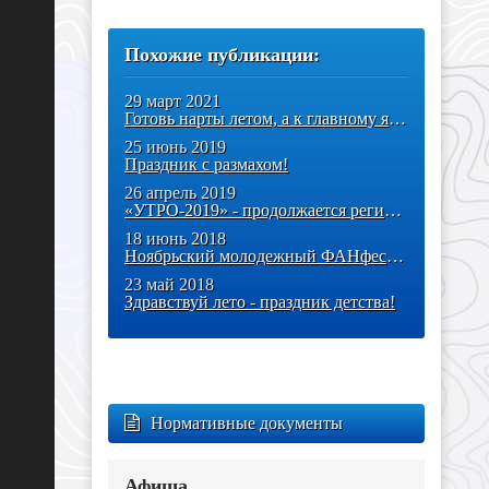
Похожие публикации:
29 март 2021
Готовь нарты летом, а к главному ямальскому этнособытию готовься уже
25 июнь 2019
Праздник с размахом!
26 апрель 2019
«УТРО-2019» - продолжается регистрация
18 июнь 2018
Ноябрьский молодежный ФАНфестиваль
23 май 2018
Здравствуй лето - праздник детства!
Нормативные документы
Афиша