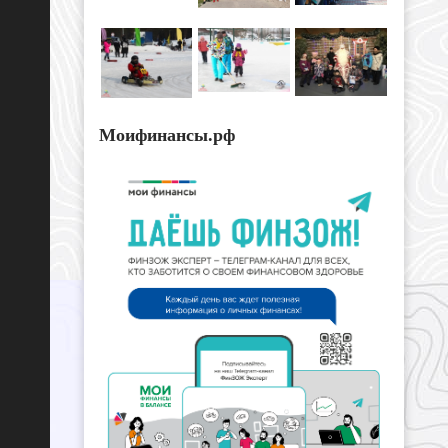
Моифинансы.рф