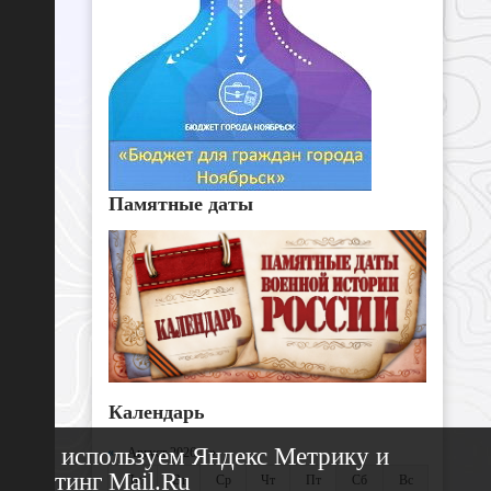
Памятные даты
Календарь
Мы используем Яндекс Метрику и
«
Август 2026 »
Рейтинг Mail.Ru
Пн
Вт
Ср
Чт
Пт
Сб
Вс