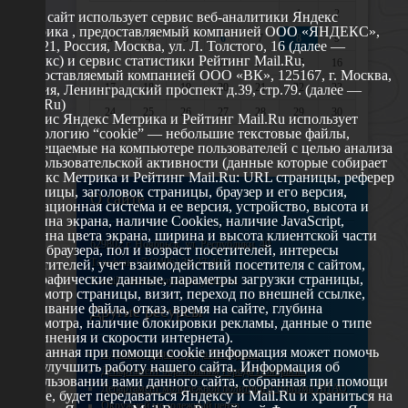
1
2
Этот сайт использует сервис веб-аналитики Яндекс
Метрика , предоставляемый компанией ООО «ЯНДЕКС»,
3
4
5
6
7
8
9
119021, Россия, Москва, ул. Л. Толстого, 16 (далее —
Яндекс) и сервис статистики Рейтинг Mail.Ru,
10
11
12
13
14
15
16
предоставляемый компанией ООО «ВК», 125167, г. Москва,
17
18
19
20
21
22
23
Россия, Ленинградский проспект д.39, стр.79. (далее —
Mail.Ru)
24
25
26
27
28
29
30
Сервис Яндекс Метрика и Рейтинг Mail.Ru использует
технологию “cookie” — небольшие текстовые файлы,
31
размещаемые на компьютере пользователей с целью анализа
их пользовательской активности (данные которые собирает
Яндекс Метрика и Рейтинг Mail.Ru: URL страницы, реферер
страницы, заголовок страницы, браузер и его версия,
О сайте
операционная система и ее версия, устройство, высота и
ширина экрана, наличие Cookies, наличие JavaScript,
глубина цвета экрана, ширина и высота клиентской части
629802 г. Ноябрьск, ул. Республики, 49
окна браузера, пол и возраст посетителей, интересы
Телефон: +7 (3496) 35-37-49
посетителей, учет взаимодействий посетителя с сайтом,
географические данные, параметры загрузки страницы,
E-mail: udsm@noyabrsk.yanao.ru
просмотр страницы, визит, переход по внешней ссылке,
cкачивание файла, отказ, время на сайте, глубина
Другие ресурсы
просмотра, наличие блокировки рекламы, данные о типе
соединения и скорости интернета).
Собранная при помощи cookie информация может помочь
Администрация города Ноябрьска
нам улучшить работу нашего сайта. Информация об
Департамент образования города Ноябрьска
использовании вами данного сайта, собранная при помощи
Департамент молодежной политики и туризма ЯНАО
cookie, будет передаваться Яндексу и Mail.Ru и храниться на
Окружной молодежный центр