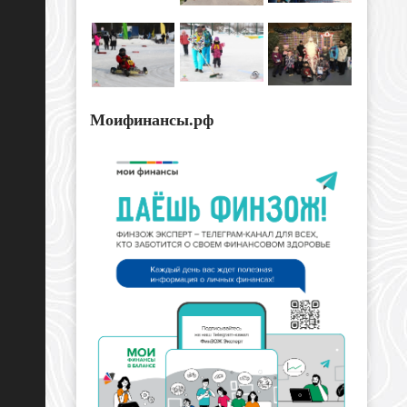
Моифинансы.рф