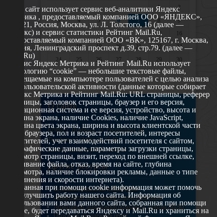
1
2
Этот сайт использует сервис веб-аналитики Яндекс
Метрика , предоставляемый компанией ООО «ЯНДЕКС»,
3
4
5
6
7
8
9
119021, Россия, Москва, ул. Л. Толстого, 16 (далее —
Яндекс) и сервис статистики Рейтинг Mail.Ru,
10
11
12
13
14
15
16
предоставляемый компанией ООО «ВК», 125167, г. Москва,
17
18
19
20
21
22
23
Россия, Ленинградский проспект д.39, стр.79. (далее —
Mail.Ru)
24
25
26
27
28
29
30
Сервис Яндекс Метрика и Рейтинг Mail.Ru использует
технологию “cookie” — небольшие текстовые файлы,
31
размещаемые на компьютере пользователей с целью анализа
их пользовательской активности (данные которые собирает
Яндекс Метрика и Рейтинг Mail.Ru: URL страницы, реферер
страницы, заголовок страницы, браузер и его версия,
О сайте
операционная система и ее версия, устройство, высота и
ширина экрана, наличие Cookies, наличие JavaScript,
глубина цвета экрана, ширина и высота клиентской части
629802 г. Ноябрьск, ул. Республики, 49
окна браузера, пол и возраст посетителей, интересы
Телефон: +7 (3496) 35-37-49
посетителей, учет взаимодействий посетителя с сайтом,
географические данные, параметры загрузки страницы,
E-mail: udsm@noyabrsk.yanao.ru
просмотр страницы, визит, переход по внешней ссылке,
cкачивание файла, отказ, время на сайте, глубина
Другие ресурсы
просмотра, наличие блокировки рекламы, данные о типе
соединения и скорости интернета).
Собранная при помощи cookie информация может помочь
Администрация города Ноябрьска
нам улучшить работу нашего сайта. Информация об
Департамент образования города Ноябрьска
использовании вами данного сайта, собранная при помощи
Департамент молодежной политики и туризма ЯНАО
cookie, будет передаваться Яндексу и Mail.Ru и храниться на
Окружной молодежный центр