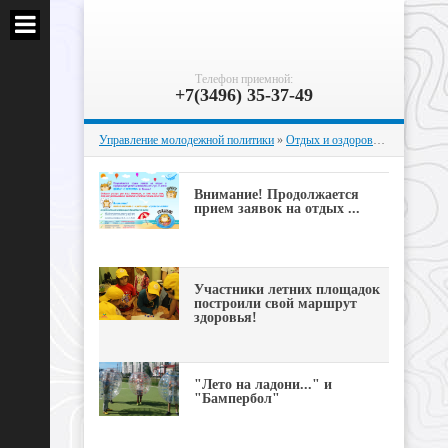
Телефон приемной:
+7(3496) 35-37-49
Управление молодежной политики
»
Отдых и оздоровление
» Страни
Внимание! Продолжается
прием заявок на отдых ...
Участники летних площадок
построили свой маршрут
здоровья!
"Лето на ладони..." и
"Бампербол"