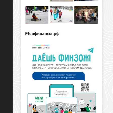
Моифинансы.рф