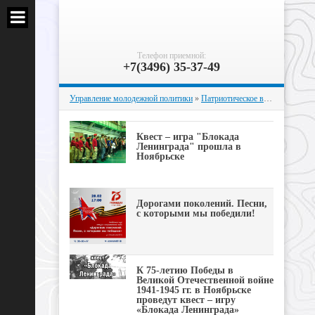
Телефон приемной:
+7(3496) 35-37-49
Управление молодежной политики
»
Патриотическое воспитание
» Ст
Квест – игра "Блокада
Ленинграда" прошла в
Ноябрьске
Дорогами поколений. Песни,
с которыми мы победили!
К 75-летию Победы в
Великой Отечественной войне
1941-1945 гг. в Ноябрьске
проведут квест – игру
«Блокада Ленинграда»