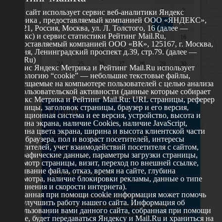
1
2
Этот сайт использует сервис веб-аналитики Яндекс
Метрика , предоставляемый компанией ООО «ЯНДЕКС»,
3
4
5
6
7
8
9
119021, Россия, Москва, ул. Л. Толстого, 16 (далее —
Яндекс) и сервис статистики Рейтинг Mail.Ru,
10
11
12
13
14
15
16
предоставляемый компанией ООО «ВК», 125167, г. Москва,
17
18
19
20
21
22
23
Россия, Ленинградский проспект д.39, стр.79. (далее —
Mail.Ru)
24
25
26
27
28
29
30
Сервис Яндекс Метрика и Рейтинг Mail.Ru использует
технологию “cookie” — небольшие текстовые файлы,
31
размещаемые на компьютере пользователей с целью анализа
их пользовательской активности (данные которые собирает
Яндекс Метрика и Рейтинг Mail.Ru: URL страницы, реферер
страницы, заголовок страницы, браузер и его версия,
О сайте
операционная система и ее версия, устройство, высота и
ширина экрана, наличие Cookies, наличие JavaScript,
глубина цвета экрана, ширина и высота клиентской части
629802 г. Ноябрьск, ул. Республики, 49
окна браузера, пол и возраст посетителей, интересы
Телефон: +7 (3496) 35-37-49
посетителей, учет взаимодействий посетителя с сайтом,
географические данные, параметры загрузки страницы,
E-mail: udsm@noyabrsk.yanao.ru
просмотр страницы, визит, переход по внешней ссылке,
cкачивание файла, отказ, время на сайте, глубина
Другие ресурсы
просмотра, наличие блокировки рекламы, данные о типе
соединения и скорости интернета).
Собранная при помощи cookie информация может помочь
Администрация города Ноябрьска
нам улучшить работу нашего сайта. Информация об
Департамент образования города Ноябрьска
использовании вами данного сайта, собранная при помощи
Департамент молодежной политики и туризма ЯНАО
cookie, будет передаваться Яндексу и Mail.Ru и храниться на