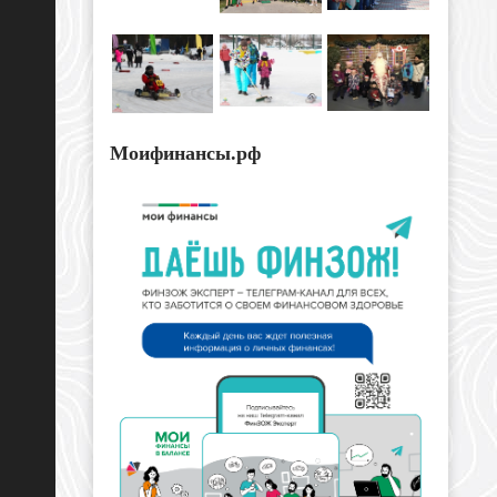
Моифинансы.рф