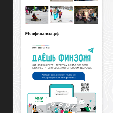
Моифинансы.рф