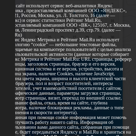
1
2
Этот сайт использует сервис веб-аналитики Яндекс
Метрика , предоставляемый компанией ООО «ЯНДЕКС»,
3
4
5
6
7
8
9
119021, Россия, Москва, ул. Л. Толстого, 16 (далее —
Яндекс) и сервис статистики Рейтинг Mail.Ru,
10
11
12
13
14
15
16
предоставляемый компанией ООО «ВК», 125167, г. Москва,
17
18
19
20
21
22
23
Россия, Ленинградский проспект д.39, стр.79. (далее —
Mail.Ru)
24
25
26
27
28
29
30
Сервис Яндекс Метрика и Рейтинг Mail.Ru использует
технологию “cookie” — небольшие текстовые файлы,
31
размещаемые на компьютере пользователей с целью анализа
их пользовательской активности (данные которые собирает
Яндекс Метрика и Рейтинг Mail.Ru: URL страницы, реферер
страницы, заголовок страницы, браузер и его версия,
О сайте
операционная система и ее версия, устройство, высота и
ширина экрана, наличие Cookies, наличие JavaScript,
глубина цвета экрана, ширина и высота клиентской части
629802 г. Ноябрьск, ул. Республики, 49
окна браузера, пол и возраст посетителей, интересы
Телефон: +7 (3496) 35-37-49
посетителей, учет взаимодействий посетителя с сайтом,
географические данные, параметры загрузки страницы,
E-mail: udsm@noyabrsk.yanao.ru
просмотр страницы, визит, переход по внешней ссылке,
cкачивание файла, отказ, время на сайте, глубина
Другие ресурсы
просмотра, наличие блокировки рекламы, данные о типе
соединения и скорости интернета).
Собранная при помощи cookie информация может помочь
Администрация города Ноябрьска
нам улучшить работу нашего сайта. Информация об
Департамент образования города Ноябрьска
использовании вами данного сайта, собранная при помощи
Департамент молодежной политики и туризма ЯНАО
cookie, будет передаваться Яндексу и Mail.Ru и храниться на
Окружной молодежный центр